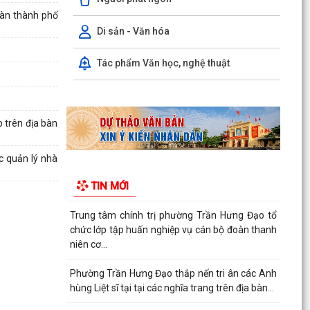
Hội nghị trực tuyến Báo cáo viên thành phố Hải
bàn thành phố
Phòng tháng 7/2026.
Di sản - Văn hóa
Phường Trần Hưng Đạo tham dự hội nghị toàn
Tác phẩm Văn học, nghệ thuật
quốc nghiên cứu, học tập, quán triệt và triển
khai thực...
Khai mạc giải bóng đá U13 phường Trần Hưng
 trên địa bàn
Đạo hè năm 2026.
Đ/C Nguyễn Văn Hà, Phó bí thư Đảng ủy, Chủ
c quản lý nhà
tịch UBND phường Trần Hưng Đạo tiếp xúc đối
TIN MỚI
thoại trực...
Trung tâm chính trị phường Trần Hưng Đạo tổ
chức lớp tập huấn nghiệp vụ cán bộ đoàn thanh
niên cơ...
Phường Trần Hưng Đạo thắp nến tri ân các Anh
hùng Liệt sĩ tại tại các nghĩa trang trên địa bàn...