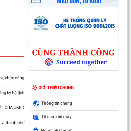
 vi, chức năng
GIỚI THIỆU CHUNG
ăng ký hộ tịch
Thông tin chung
ẾT CỦA UBND
Kỳ họp thứ ba (kỳ họp thường lệ giữa năm
Tổ chức bộ máy
2026) Hội đồng nhân dân phường Trần Hưng
 vi thành phố
Đạo khóa II,...
Người phát ngôn