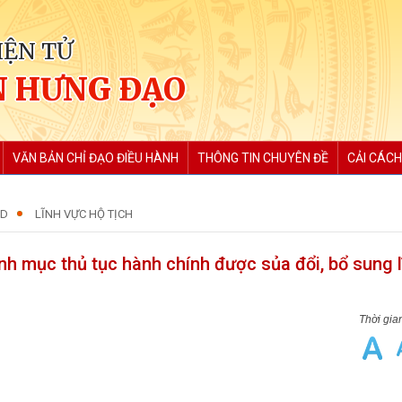
IỆN TỬ
 HƯNG ĐẠO
VĂN BẢN CHỈ ĐẠO ĐIỀU HÀNH
THÔNG TIN CHUYÊN ĐỀ
CẢI CÁCH
ND
LĨNH VỰC HỘ TỊCH
h mục thủ tục hành chính được sủa đổi, bổ sung l