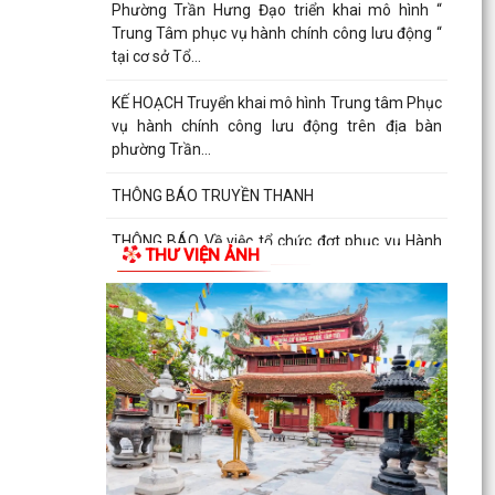
Phường Trần Hưng Đạo triển khai mô hình “
Trung Tâm phục vụ hành chính công lưu động “
tại cơ sở Tổ...
KẾ HOẠCH Truyển khai mô hình Trung tâm Phục
vụ hành chính công lưu động trên địa bàn
phường Trần...
THÔNG BÁO TRUYỀN THANH
THÔNG BÁO Về việc tổ chức đợt phục vụ Hành
THƯ VIỆN ẢNH
chính công lưu động tháng 7 năm 2026
Lãnh đạo Quân khu 3 thăm, tặng quà tại Trung
tâm điều dưỡng người tâm thần Hải Dương
nhân dịp 79...
Đồng chí Vũ Thị Hiên, Phó bí thư thường trực
Đảng ủy phường Trần Hưng Đạo thăm, tặng quà
nhân Ngày...
Phường Trần Hưng Đạo triển khai lấy mẫu ADN