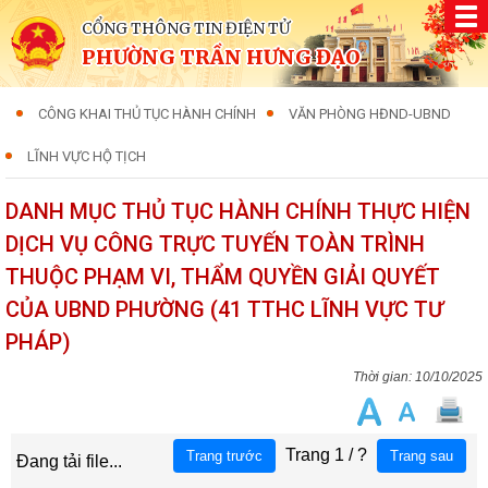
CỔNG THÔNG TIN ĐIỆN TỬ
PHƯỜNG TRẦN HƯNG ĐẠO
CÔNG KHAI THỦ TỤC HÀNH CHÍNH
VĂN PHÒNG HĐND-UBND
LĨNH VỰC HỘ TỊCH
DANH MỤC THỦ TỤC HÀNH CHÍNH THỰC HIỆN
DỊCH VỤ CÔNG TRỰC TUYẾN TOÀN TRÌNH
THUỘC PHẠM VI, THẨM QUYỀN GIẢI QUYẾT
CỦA UBND PHƯỜNG (41 TTHC LĨNH VỰC TƯ
PHÁP)
10/10/2025