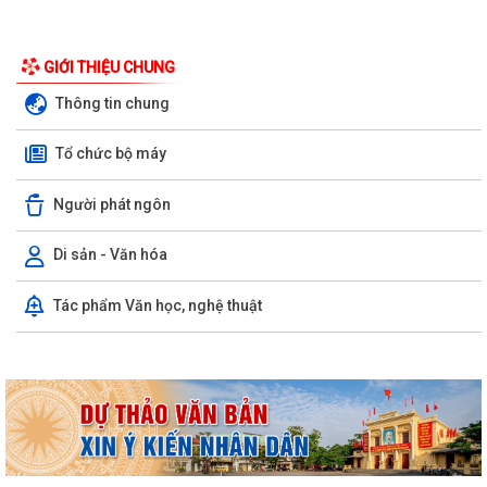
GIỚI THIỆU CHUNG
Thông tin chung
Tổ chức bộ máy
Người phát ngôn
Di sản - Văn hóa
Kỳ họp thứ ba (kỳ họp thường lệ giữa năm 2026) Hội đồng nhân dân
Tác phẩm Văn học, nghệ thuật
phường Trần Hưng Đạo khóa II,...
Hội nghị trực tuyến Báo cáo viên thành phố Hải Phòng tháng 7/2026.
Phường Trần Hưng Đạo tham dự hội nghị toàn quốc nghiên cứu, học
tập, quán triệt và triển khai thực...
Khai mạc giải bóng đá U13 phường Trần Hưng Đạo hè năm 2026.