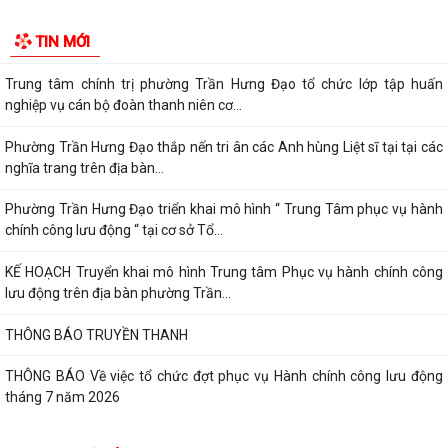
Đ/C Nguyễn Văn Hà, Phó bí thư Đảng ủy, Chủ tịch UBND phường Trần
TIN MỚI
Hưng Đạo tiếp xúc đối thoại trực...
Trung tâm chính trị phường Trần Hưng Đạo tổ chức lớp tập huấn
nghiệp vụ cán bộ đoàn thanh niên cơ...
Phường Trần Hưng Đạo thắp nến tri ân các Anh hùng Liệt sĩ tại tại các
nghĩa trang trên địa bàn...
Phường Trần Hưng Đạo triển khai mô hình “ Trung Tâm phục vụ hành
chính công lưu động “ tại cơ sở Tổ...
KẾ HOẠCH Truyển khai mô hình Trung tâm Phục vụ hành chính công
lưu động trên địa bàn phường Trần...
THÔNG BÁO TRUYỀN THANH
THÔNG BÁO Về việc tổ chức đợt phục vụ Hành chính công lưu động
tháng 7 năm 2026
Lãnh đạo Quân khu 3 thăm, tặng quà tại Trung tâm điều dưỡng người