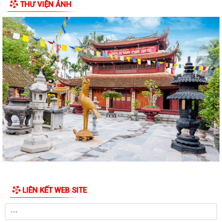
THƯ VIỆN ẢNH
tâm thần Hải Dương nhân dịp 79...
Đồng chí Vũ Thị Hiên, Phó bí thư thường trực Đảng ủy phường Trần
Hưng Đạo thăm, tặng quà nhân Ngày...
Phường Trần Hưng Đạo triển khai lấy mẫu ADN các phần mộ liệt sĩ vô
danh tại Nghĩa trang Liệt Lê Lợi...
Đ/c Nguyễn Minh Thắng Bí thư Đảng ủy- Chủ tịch HĐND phường Trần
Hưng Đạo thăm, tặng quà gia đình...
Hơn 30 cán bộ, hội viên chữ thập đỏ trên địa bàn phường Trần Hưng
Đạo được tập huấn kỹ năng sơ cấp...
QUYẾT ĐỊNH Về việc công bố Danh mục thủ tục hành chính mới ban
hành, bị bãi bỏ thuộc phạm vi chức...
Đ/c Nguyễn Văn Hà Phó bí thư Đảng ủy- Chủ tịch UBND phường thăm
LIÊN KẾT WEB SITE
tặng quà các gia đình chính sách...
QUYẾT ĐỊNH Về việc công bố danh mục thủ tục hành chính ban hành