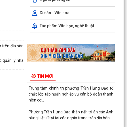
Hội nghị trực tuyến Báo cáo viên thành phố Hải
Phòng tháng 7/2026.
Di sản - Văn hóa
Phường Trần Hưng Đạo tham dự hội nghị toàn
Tác phẩm Văn học, nghệ thuật
quốc nghiên cứu, học tập, quán triệt và triển
khai thực...
 trên địa bàn
Khai mạc giải bóng đá U13 phường Trần Hưng
Đạo hè năm 2026.
c quản lý nhà
Đ/C Nguyễn Văn Hà, Phó bí thư Đảng ủy, Chủ
tịch UBND phường Trần Hưng Đạo tiếp xúc đối
TIN MỚI
thoại trực...
Trung tâm chính trị phường Trần Hưng Đạo tổ
chức lớp tập huấn nghiệp vụ cán bộ đoàn thanh
niên cơ...
Phường Trần Hưng Đạo thắp nến tri ân các Anh
hùng Liệt sĩ tại tại các nghĩa trang trên địa bàn...