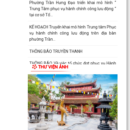
Phường Trần Hưng Đạo triển khai mô hình “
Trung Tâm phục vụ hành chính công lưu động “
tại cơ sở Tổ...
KẾ HOẠCH Truyển khai mô hình Trung tâm Phục
vụ hành chính công lưu động trên địa bàn
phường Trần...
THÔNG BÁO TRUYỀN THANH
THÔNG BÁO Về việc tổ chức đợt phục vụ Hành
THƯ VIỆN ẢNH
chính công lưu động tháng 7 năm 2026
Lãnh đạo Quân khu 3 thăm, tặng quà tại Trung
tâm điều dưỡng người tâm thần Hải Dương
nhân dịp 79...
Đồng chí Vũ Thị Hiên, Phó bí thư thường trực
Đảng ủy phường Trần Hưng Đạo thăm, tặng quà
nhân Ngày...
Phường Trần Hưng Đạo triển khai lấy mẫu ADN