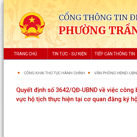
CỔNG THÔNG TIN Đ
PHƯỜNG TRẦN
TRANG CHỦ
TIN TỨC - SỰ KIỆN
TIẾP CẬN THÔNG TIN
CÔNG KHAI THỦ TỤC HÀNH CHÍNH
VĂN PHÒNG HĐND-UB
Quyết định số 3642/QĐ-UBND về việc công bố
vực hộ tịch thực hiện tại cơ quan đăng ký h