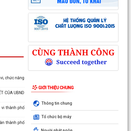
 vi, chức năng
GIỚI THIỆU CHUNG
ẾT CỦA UBND
Thông tin chung
 vi thành phố
Kỳ họp thứ ba (kỳ họp thường lệ giữa năm
Tổ chức bộ máy
2026) Hội đồng nhân dân phường Trần Hưng
bàn thành phố
Đạo khóa II,...
Người phát ngôn