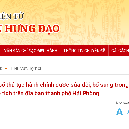
IỆN TỬ
 HƯNG ĐẠO
VĂN BẢN CHỈ ĐẠO ĐIỀU HÀNH
THÔNG TIN CHUYÊN ĐỀ
CẢI CÁCH
ND
LĨNH VỰC HỘ TỊCH
 thủ tục hành chính được sửa đổi, bổ sung trong 
ộ tịch trên địa bàn thành phố Hải Phòng