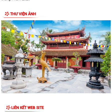
Lãnh đạo Quân khu 3 thăm, tặng quà tại Trung tâm điều dưỡng người
THƯ VIỆN ẢNH
tâm thần Hải Dương nhân dịp 79...
Đồng chí Vũ Thị Hiên, Phó bí thư thường trực Đảng ủy phường Trần
Hưng Đạo thăm, tặng quà nhân Ngày...
Phường Trần Hưng Đạo triển khai lấy mẫu ADN các phần mộ liệt sĩ vô
danh tại Nghĩa trang Liệt Lê Lợi...
Đ/c Nguyễn Minh Thắng Bí thư Đảng ủy- Chủ tịch HĐND phường Trần
Hưng Đạo thăm, tặng quà gia đình...
Hơn 30 cán bộ, hội viên chữ thập đỏ trên địa bàn phường Trần Hưng
Đạo được tập huấn kỹ năng sơ cấp...
QUYẾT ĐỊNH Về việc công bố Danh mục thủ tục hành chính mới ban
hành, bị bãi bỏ thuộc phạm vi chức...
Đ/c Nguyễn Văn Hà Phó bí thư Đảng ủy- Chủ tịch UBND phường thăm
LIÊN KẾT WEB SITE
tặng quà các gia đình chính sách...