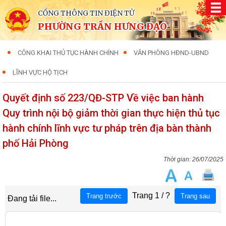
CỔNG THÔNG TIN ĐIỆN TỬ
PHƯỜNG TRẦN HƯNG ĐẠO
CÔNG KHAI THỦ TỤC HÀNH CHÍNH
VĂN PHÒNG HĐND-UBND
LĨNH VỰC HỘ TỊCH
Quyết định số 223/QĐ-STP Về việc ban hành
Quy trình nội bộ giảm thời gian thực hiện thủ tục
hành chính lĩnh vực tư pháp trên địa bàn thành
phố Hải Phòng
26/07/2025