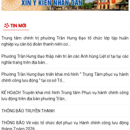
Khai mạc giải bóng đá U13 phường Trần Hưng Đạo hè năm 2026.
Đ/C Nguyễn Văn Hà, Phó bí thư Đảng ủy, Chủ tịch UBND phường Trần
TIN MỚI
Hưng Đạo tiếp xúc đối thoại trực...
Trung tâm chính trị phường Trần Hưng Đạo tổ chức lớp tập huấn
nghiệp vụ cán bộ đoàn thanh niên cơ...
Phường Trần Hưng Đạo thắp nến tri ân các Anh hùng Liệt sĩ tại tại các
nghĩa trang trên địa bàn...
Phường Trần Hưng Đạo triển khai mô hình “ Trung Tâm phục vụ hành
chính công lưu động “ tại cơ sở Tổ...
KẾ HOẠCH Truyển khai mô hình Trung tâm Phục vụ hành chính công
lưu động trên địa bàn phường Trần...
THÔNG BÁO TRUYỀN THANH
THÔNG BÁO Về việc tổ chức đợt phục vụ Hành chính công lưu động
tháng 7 năm 2026