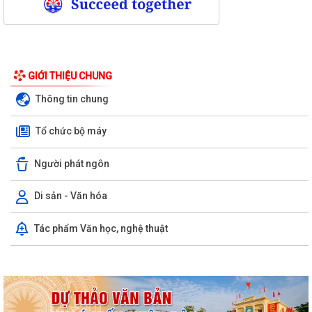
GIỚI THIỆU CHUNG
Thông tin chung
Tổ chức bộ máy
Người phát ngôn
Di sản - Văn hóa
Kỳ họp thứ ba (kỳ họp thường lệ giữa năm 2026) Hội đồng nhân dân
Tác phẩm Văn học, nghệ thuật
phường Trần Hưng Đạo khóa II,...
Hội nghị trực tuyến Báo cáo viên thành phố Hải Phòng tháng 7/2026.
Phường Trần Hưng Đạo tham dự hội nghị toàn quốc nghiên cứu, học
tập, quán triệt và triển khai thực...