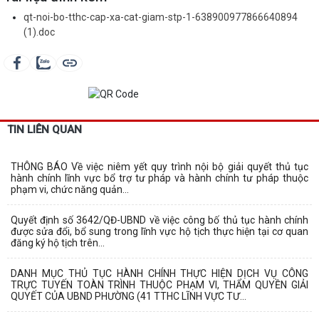
qt-noi-bo-tthc-cap-xa-cat-giam-stp-1-638900977866640894
(1).doc
TIN LIÊN QUAN
THÔNG BÁO Về việc niêm yết quy trình nội bộ giải quyết thủ tục
hành chính lĩnh vực bổ trợ tư pháp và hành chính tư pháp thuộc
phạm vi, chức năng quản...
Quyết định số 3642/QĐ-UBND về việc công bố thủ tục hành chính
được sửa đổi, bổ sung trong lĩnh vực hộ tịch thực hiện tại cơ quan
đăng ký hộ tịch trên...
DANH MỤC THỦ TỤC HÀNH CHÍNH THỰC HIỆN DỊCH VỤ CÔNG
TRỰC TUYẾN TOÀN TRÌNH THUỘC PHẠM VI, THẨM QUYỀN GIẢI
QUYẾT CỦA UBND PHƯỜNG (41 TTHC LĨNH VỰC TƯ...