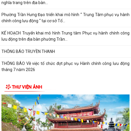
nghĩa trang trên địa bàn...
Phường Trần Hưng Đạo triển khai mô hình “ Trung Tâm phục vụ hành
chính công lưu động “ tại cơ sở Tổ...
KẾ HOẠCH Truyển khai mô hình Trung tâm Phục vụ hành chính công
lưu động trên địa bàn phường Trần...
THÔNG BÁO TRUYỀN THANH
THÔNG BÁO Về việc tổ chức đợt phục vụ Hành chính công lưu động
tháng 7 năm 2026
Lãnh đạo Quân khu 3 thăm, tặng quà tại Trung tâm điều dưỡng người
THƯ VIỆN ẢNH
tâm thần Hải Dương nhân dịp 79...
Đồng chí Vũ Thị Hiên, Phó bí thư thường trực Đảng ủy phường Trần
Hưng Đạo thăm, tặng quà nhân Ngày...
Phường Trần Hưng Đạo triển khai lấy mẫu ADN các phần mộ liệt sĩ vô
danh tại Nghĩa trang Liệt Lê Lợi...