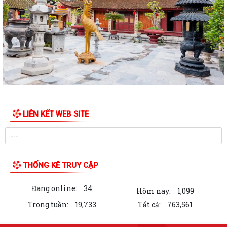
Đ/c Nguyễn Minh Thắng Bí thư Đảng ủy- Chủ tịch HĐND phường Trần
Hưng Đạo thăm, tặng quà gia đình...
Hơn 30 cán bộ, hội viên chữ thập đỏ trên địa bàn phường Trần Hưng
Đạo được tập huấn kỹ năng sơ cấp...
QUYẾT ĐỊNH Về việc công bố Danh mục thủ tục hành chính mới ban
hành, bị bãi bỏ thuộc phạm vi chức...
Đ/c Nguyễn Văn Hà Phó bí thư Đảng ủy- Chủ tịch UBND phường thăm
LIÊN KẾT WEB SITE
tặng quà các gia đình chính sách...
QUYẾT ĐỊNH Về việc công bố danh mục thủ tục hành chính ban hành
mới lĩnh vực việc làm thuộc phạm...
THỐNG KÊ TRUY CẬP
QUYẾT ĐỊNH Về việc công bố danh mục thủ tục hành chính ban hành
mới lĩnh vực việc làm thuộc phạm...
Đang online:
34
Hôm nay:
1,099
QUYẾT ĐỊNH Về việc công bố danh mục thủ tục hành chính được sửa
Trong tuần:
19,733
Tất cả:
763,561
đổi, bổ sung lĩnh vực phòng bệnh...