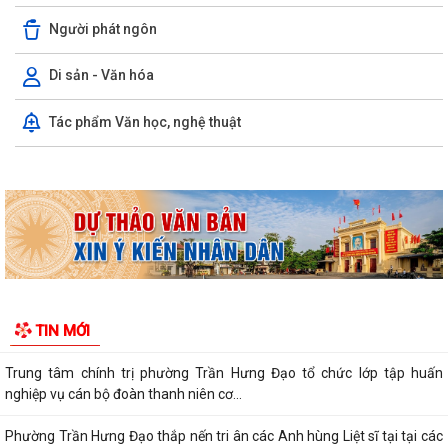
Người phát ngôn
Di sản - Văn hóa
Kỳ họp thứ ba (kỳ họp thường lệ giữa năm 2026) Hội đồng nhân dân
Tác phẩm Văn học, nghệ thuật
phường Trần Hưng Đạo khóa II,...
Hội nghị trực tuyến Báo cáo viên thành phố Hải Phòng tháng 7/2026.
Phường Trần Hưng Đạo tham dự hội nghị toàn quốc nghiên cứu, học
tập, quán triệt và triển khai thực...
Khai mạc giải bóng đá U13 phường Trần Hưng Đạo hè năm 2026.
Đ/C Nguyễn Văn Hà, Phó bí thư Đảng ủy, Chủ tịch UBND phường Trần
TIN MỚI
Hưng Đạo tiếp xúc đối thoại trực...
Trung tâm chính trị phường Trần Hưng Đạo tổ chức lớp tập huấn
nghiệp vụ cán bộ đoàn thanh niên cơ...
Phường Trần Hưng Đạo thắp nến tri ân các Anh hùng Liệt sĩ tại tại các