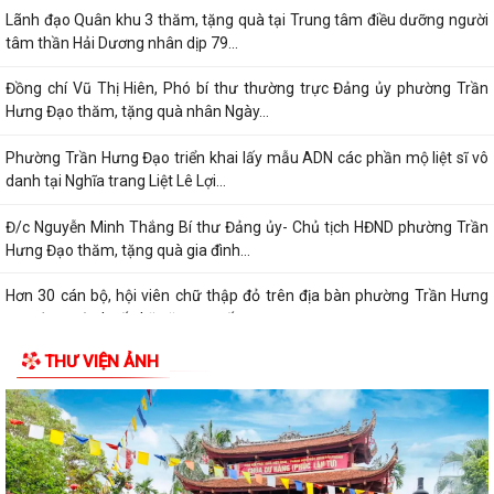
Lãnh đạo Quân khu 3 thăm, tặng quà tại Trung tâm điều dưỡng người
tâm thần Hải Dương nhân dịp 79...
Đồng chí Vũ Thị Hiên, Phó bí thư thường trực Đảng ủy phường Trần
Hưng Đạo thăm, tặng quà nhân Ngày...
Phường Trần Hưng Đạo triển khai lấy mẫu ADN các phần mộ liệt sĩ vô
danh tại Nghĩa trang Liệt Lê Lợi...
Đ/c Nguyễn Minh Thắng Bí thư Đảng ủy- Chủ tịch HĐND phường Trần
Hưng Đạo thăm, tặng quà gia đình...
Hơn 30 cán bộ, hội viên chữ thập đỏ trên địa bàn phường Trần Hưng
Đạo được tập huấn kỹ năng sơ cấp...
THƯ VIỆN ẢNH
QUYẾT ĐỊNH Về việc công bố Danh mục thủ tục hành chính mới ban
hành, bị bãi bỏ thuộc phạm vi chức...
Đ/c Nguyễn Văn Hà Phó bí thư Đảng ủy- Chủ tịch UBND phường thăm
tặng quà các gia đình chính sách...