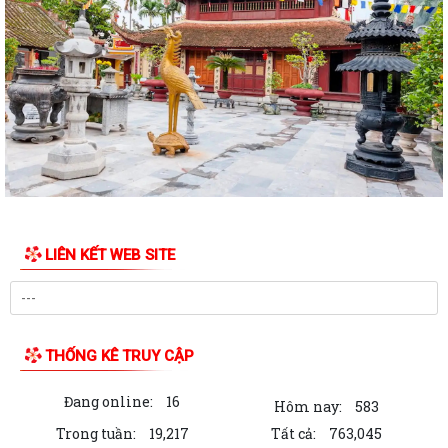
QUYẾT ĐỊNH Về việc công bố danh mục thủ tục hành chính ban hành
mới lĩnh vực việc làm thuộc phạm...
QUYẾT ĐỊNH Về việc công bố danh mục thủ tục hành chính ban hành
mới lĩnh vực việc làm thuộc phạm...
QUYẾT ĐỊNH Về việc công bố danh mục thủ tục hành chính được sửa
đổi, bổ sung lĩnh vực phòng bệnh...
Phường Trần Hưng Đạo ra quân “chiến dịch mùa hè số”, hỗ trợ người
dân kích hoạt VNeID mức độ 2.
LIÊN KẾT WEB SITE
Phường Trần Hưng Đạo tổng kết thực hiện Luật Quốc phòng năm
2018, Luật Dân quân tự vệ năm 2019,...
TP Hải Phòng tổ chức khảo sát năng lực thực tế một số doanh nghiệp
trên địa bàn phường Trần Hưng...
THỐNG KÊ TRUY CẬP
Phường Trần Hưng Đạo dự hội nghị của Ban Tuyên giáo và Dân vận
Đang online:
16
Thành ủy triển khai nhiệm vụ 6...
Hôm nay:
583
Trong tuần:
19,217
Tất cả:
763,045
Hội nghị kết nghĩa giữa Ban Chỉ huy Quân sự phường Trần Hưng Đạo