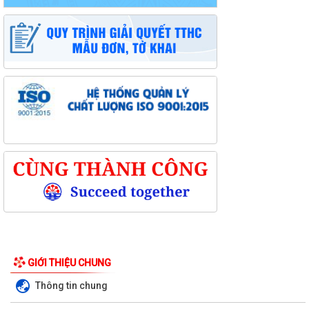
Kỳ họp thứ ba (kỳ họp thường lệ giữa năm 2026) Hội đồng nhân dân
phường Trần Hưng Đạo khóa II,...
Hội nghị trực tuyến Báo cáo viên thành phố Hải Phòng tháng 7/2026.
GIỚI THIỆU CHUNG
Phường Trần Hưng Đạo tham dự hội nghị toàn quốc nghiên cứu, học
tập, quán triệt và triển khai thực...
Thông tin chung