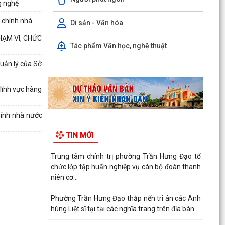
g nghệ
Hội nghị trực tuyến Báo cáo viên thành phố Hải
Phòng tháng 7/2026.
chính nhà...
Di sản - Văn hóa
HẠM VI, CHỨC
Phường Trần Hưng Đạo tham dự hội nghị toàn
Tác phẩm Văn học, nghệ thuật
quốc nghiên cứu, học tập, quán triệt và triển
khai thực...
uản lý của Sở
Khai mạc giải bóng đá U13 phường Trần Hưng
lĩnh vực hàng
Đạo hè năm 2026.
Đ/C Nguyễn Văn Hà, Phó bí thư Đảng ủy, Chủ
hính nhà nước
tịch UBND phường Trần Hưng Đạo tiếp xúc đối
TIN MỚI
thoại trực...
Trung tâm chính trị phường Trần Hưng Đạo tổ
chức lớp tập huấn nghiệp vụ cán bộ đoàn thanh
niên cơ...
Phường Trần Hưng Đạo thắp nến tri ân các Anh
hùng Liệt sĩ tại tại các nghĩa trang trên địa bàn...