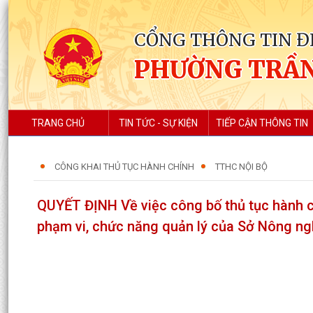
CỔNG THÔNG TIN Đ
PHƯỜNG TRẦN
TRANG CHỦ
TIN TỨC - SỰ KIỆN
TIẾP CẬN THÔNG TIN
CÔNG KHAI THỦ TỤC HÀNH CHÍNH
TTHC NỘI BỘ
QUYẾT ĐỊNH Về việc công bố thủ tục hành c
phạm vi, chức năng quản lý của Sở Nông ng