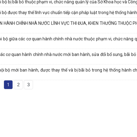
 bộ bị bãi bỏ thuộc phạm vi, chức năng quản lý của Sở Khoa học và Côn
ộ được thay thế lĩnh vực chuẩn tiếp cận pháp luật trong hệ thống hành 
N HÀNH CHÍNH NHÀ NƯỚC LĨNH VỰC THI ĐUA, KHEN THƯỞNG THUỘC P
i bộ giữa các cơ quan hành chính nhà nước thuộc phạm vi, chức năng q
các cơ quan hành chính nhà nước mới ban hành, sửa đổi bổ sung, bãi bỏ 
i bộ mới ban hành, được thay thế và bị bãi bỏ trong hệ thống hành c
1
2
3