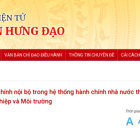
IỆN TỬ
 HƯNG ĐẠO
VĂN BẢN CHỈ ĐẠO ĐIỀU HÀNH
THÔNG TIN CHUYÊN ĐỀ
CẢI CÁCH
hính nội bộ trong hệ thống hành chính nhà nước t
hiệp và Môi trường