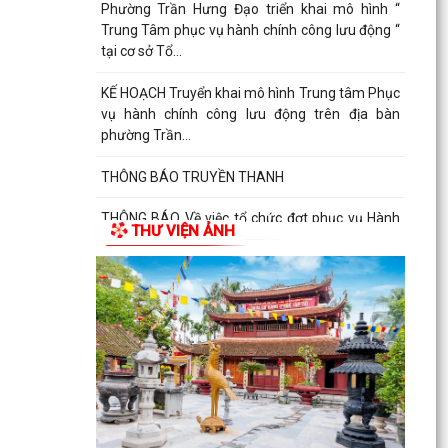
Phường Trần Hưng Đạo triển khai mô hình “
Trung Tâm phục vụ hành chính công lưu động “
tại cơ sở Tổ...
KẾ HOẠCH Truyển khai mô hình Trung tâm Phục
vụ hành chính công lưu động trên địa bàn
phường Trần...
THÔNG BÁO TRUYỀN THANH
THÔNG BÁO Về việc tổ chức đợt phục vụ Hành
THƯ VIỆN ẢNH
chính công lưu động tháng 7 năm 2026
Lãnh đạo Quân khu 3 thăm, tặng quà tại Trung
tâm điều dưỡng người tâm thần Hải Dương
nhân dịp 79...
Đồng chí Vũ Thị Hiên, Phó bí thư thường trực
Đảng ủy phường Trần Hưng Đạo thăm, tặng quà
nhân Ngày...
Phường Trần Hưng Đạo triển khai lấy mẫu ADN