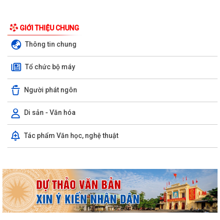
GIỚI THIỆU CHUNG
Thông tin chung
Tổ chức bộ máy
Người phát ngôn
Di sản - Văn hóa
Kỳ họp thứ ba (kỳ họp thường lệ giữa năm 2026) Hội đồng nhân dân
Tác phẩm Văn học, nghệ thuật
phường Trần Hưng Đạo khóa II,...
Hội nghị trực tuyến Báo cáo viên thành phố Hải Phòng tháng 7/2026.
Phường Trần Hưng Đạo tham dự hội nghị toàn quốc nghiên cứu, học
tập, quán triệt và triển khai thực...
Khai mạc giải bóng đá U13 phường Trần Hưng Đạo hè năm 2026.