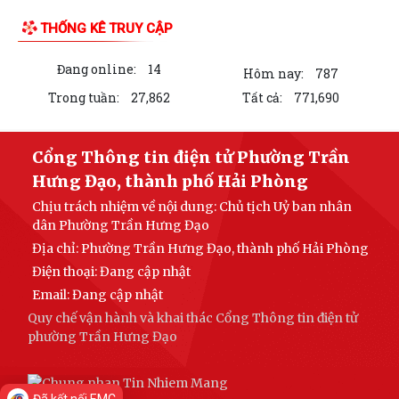
THỐNG KÊ TRUY CẬP
QUYẾT ĐỊNH Về việc công bố danh mục thủ tục hành chính ban hành
mới lĩnh vực việc làm thuộc phạm...
Đang online:
14
Hôm nay:
787
QUYẾT ĐỊNH Về việc công bố danh mục thủ tục hành chính được sửa
Trong tuần:
27,862
Tất cả:
771,690
đổi, bổ sung lĩnh vực phòng bệnh...
Phường Trần Hưng Đạo ra quân “chiến dịch mùa hè số”, hỗ trợ người
Cổng Thông tin điện tử Phường Trần
dân kích hoạt VNeID mức độ 2.
Hưng Đạo, thành phố Hải Phòng
Phường Trần Hưng Đạo tổng kết thực hiện Luật Quốc phòng năm
Chịu trách nhiệm về nội dung: Chủ tịch Uỷ ban nhân
2018, Luật Dân quân tự vệ năm 2019,...
dân Phường Trần Hưng Đạo
Địa chỉ: Phường Trần Hưng Đạo, thành phố Hải Phòng
TP Hải Phòng tổ chức khảo sát năng lực thực tế một số doanh nghiệp
Điện thoại: Đang cập nhật
trên địa bàn phường Trần Hưng...
Email:
Đang cập nhật
Phường Trần Hưng Đạo dự hội nghị của Ban Tuyên giáo và Dân vận
Quy chế vận hành và khai thác Cổng Thông tin điện tử
Thành ủy triển khai nhiệm vụ 6...
phường Trần Hưng Đạo
Hội nghị kết nghĩa giữa Ban Chỉ huy Quân sự phường Trần Hưng Đạo
với Trường Mầm non Hưng Đạo.