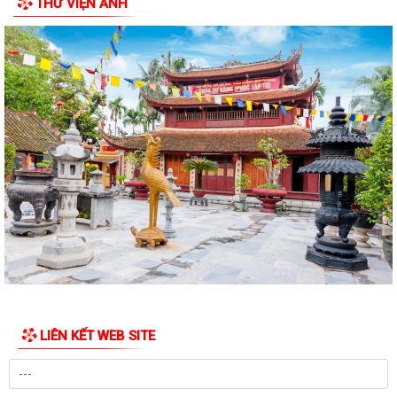
THƯ VIỆN ẢNH
tâm thần Hải Dương nhân dịp 79...
Đồng chí Vũ Thị Hiên, Phó bí thư thường trực Đảng ủy phường Trần
Hưng Đạo thăm, tặng quà nhân Ngày...
Phường Trần Hưng Đạo triển khai lấy mẫu ADN các phần mộ liệt sĩ vô
danh tại Nghĩa trang Liệt Lê Lợi...
Đ/c Nguyễn Minh Thắng Bí thư Đảng ủy- Chủ tịch HĐND phường Trần
Hưng Đạo thăm, tặng quà gia đình...
Hơn 30 cán bộ, hội viên chữ thập đỏ trên địa bàn phường Trần Hưng
Đạo được tập huấn kỹ năng sơ cấp...
QUYẾT ĐỊNH Về việc công bố Danh mục thủ tục hành chính mới ban
hành, bị bãi bỏ thuộc phạm vi chức...
Đ/c Nguyễn Văn Hà Phó bí thư Đảng ủy- Chủ tịch UBND phường thăm
LIÊN KẾT WEB SITE
tặng quà các gia đình chính sách...
QUYẾT ĐỊNH Về việc công bố danh mục thủ tục hành chính ban hành
mới lĩnh vực việc làm thuộc phạm...