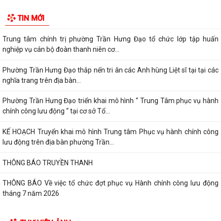
Đ/C Nguyễn Văn Hà, Phó bí thư Đảng ủy, Chủ tịch UBND phường Trần
TIN MỚI
Hưng Đạo tiếp xúc đối thoại trực...
Trung tâm chính trị phường Trần Hưng Đạo tổ chức lớp tập huấn
nghiệp vụ cán bộ đoàn thanh niên cơ...
Phường Trần Hưng Đạo thắp nến tri ân các Anh hùng Liệt sĩ tại tại các
nghĩa trang trên địa bàn...
Phường Trần Hưng Đạo triển khai mô hình “ Trung Tâm phục vụ hành
chính công lưu động “ tại cơ sở Tổ...
KẾ HOẠCH Truyển khai mô hình Trung tâm Phục vụ hành chính công
lưu động trên địa bàn phường Trần...
THÔNG BÁO TRUYỀN THANH
THÔNG BÁO Về việc tổ chức đợt phục vụ Hành chính công lưu động
tháng 7 năm 2026
Lãnh đạo Quân khu 3 thăm, tặng quà tại Trung tâm điều dưỡng người