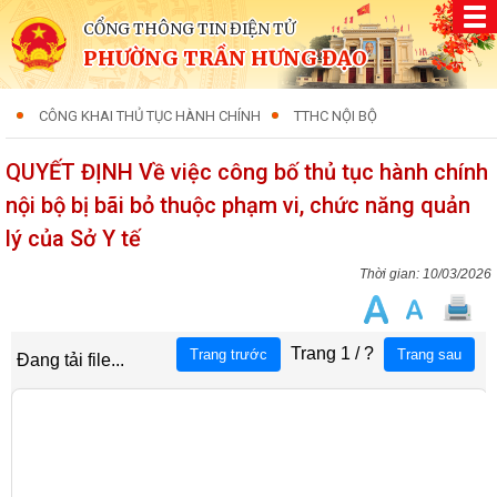
CỔNG THÔNG TIN ĐIỆN TỬ
PHƯỜNG TRẦN HƯNG ĐẠO
CÔNG KHAI THỦ TỤC HÀNH CHÍNH
TTHC NỘI BỘ
QUYẾT ĐỊNH Về việc công bố thủ tục hành chính
nội bộ bị bãi bỏ thuộc phạm vi, chức năng quản
lý của Sở Y tế
10/03/2026