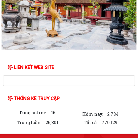
Đ/c Nguyễn Minh Thắng Bí thư Đảng ủy- Chủ tịch HĐND phường Trần
Hưng Đạo thăm, tặng quà gia đình...
Hơn 30 cán bộ, hội viên chữ thập đỏ trên địa bàn phường Trần Hưng
Đạo được tập huấn kỹ năng sơ cấp...
QUYẾT ĐỊNH Về việc công bố Danh mục thủ tục hành chính mới ban
hành, bị bãi bỏ thuộc phạm vi chức...
Đ/c Nguyễn Văn Hà Phó bí thư Đảng ủy- Chủ tịch UBND phường thăm
LIÊN KẾT WEB SITE
tặng quà các gia đình chính sách...
QUYẾT ĐỊNH Về việc công bố danh mục thủ tục hành chính ban hành
mới lĩnh vực việc làm thuộc phạm...
THỐNG KÊ TRUY CẬP
QUYẾT ĐỊNH Về việc công bố danh mục thủ tục hành chính ban hành
mới lĩnh vực việc làm thuộc phạm...
Đang online:
16
Hôm nay:
2,734
QUYẾT ĐỊNH Về việc công bố danh mục thủ tục hành chính được sửa
Trong tuần:
26,301
Tất cả:
770,129
đổi, bổ sung lĩnh vực phòng bệnh...