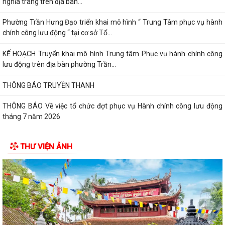
nghĩa trang trên địa bàn...
Phường Trần Hưng Đạo triển khai mô hình “ Trung Tâm phục vụ hành
chính công lưu động “ tại cơ sở Tổ...
KẾ HOẠCH Truyển khai mô hình Trung tâm Phục vụ hành chính công
lưu động trên địa bàn phường Trần...
THÔNG BÁO TRUYỀN THANH
THÔNG BÁO Về việc tổ chức đợt phục vụ Hành chính công lưu động
tháng 7 năm 2026
Lãnh đạo Quân khu 3 thăm, tặng quà tại Trung tâm điều dưỡng người
THƯ VIỆN ẢNH
tâm thần Hải Dương nhân dịp 79...
Đồng chí Vũ Thị Hiên, Phó bí thư thường trực Đảng ủy phường Trần
Hưng Đạo thăm, tặng quà nhân Ngày...
Phường Trần Hưng Đạo triển khai lấy mẫu ADN các phần mộ liệt sĩ vô
danh tại Nghĩa trang Liệt Lê Lợi...