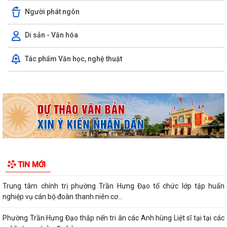
Người phát ngôn
Di sản - Văn hóa
Kỳ họp thứ ba (kỳ họp thường lệ giữa năm 2026) Hội đồng nhân dân
Tác phẩm Văn học, nghệ thuật
phường Trần Hưng Đạo khóa II,...
Hội nghị trực tuyến Báo cáo viên thành phố Hải Phòng tháng 7/2026.
Phường Trần Hưng Đạo tham dự hội nghị toàn quốc nghiên cứu, học
tập, quán triệt và triển khai thực...
Khai mạc giải bóng đá U13 phường Trần Hưng Đạo hè năm 2026.
Đ/C Nguyễn Văn Hà, Phó bí thư Đảng ủy, Chủ tịch UBND phường Trần
TIN MỚI
Hưng Đạo tiếp xúc đối thoại trực...
Trung tâm chính trị phường Trần Hưng Đạo tổ chức lớp tập huấn
nghiệp vụ cán bộ đoàn thanh niên cơ...
Phường Trần Hưng Đạo thắp nến tri ân các Anh hùng Liệt sĩ tại tại các