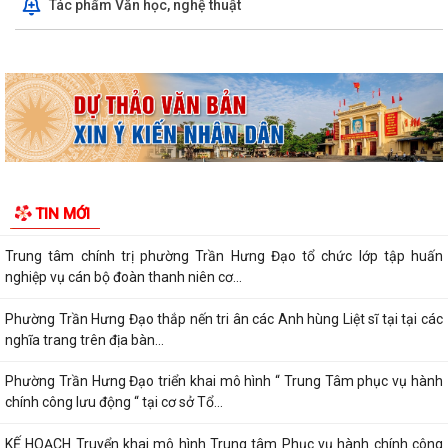
Tác phẩm Văn học, nghệ thuật
phường Trần Hưng Đạo khóa II,...
Hội nghị trực tuyến Báo cáo viên thành phố Hải Phòng tháng 7/2026.
Phường Trần Hưng Đạo tham dự hội nghị toàn quốc nghiên cứu, học
tập, quán triệt và triển khai thực...
Khai mạc giải bóng đá U13 phường Trần Hưng Đạo hè năm 2026.
Đ/C Nguyễn Văn Hà, Phó bí thư Đảng ủy, Chủ tịch UBND phường Trần
TIN MỚI
Hưng Đạo tiếp xúc đối thoại trực...
Trung tâm chính trị phường Trần Hưng Đạo tổ chức lớp tập huấn
nghiệp vụ cán bộ đoàn thanh niên cơ...
Phường Trần Hưng Đạo thắp nến tri ân các Anh hùng Liệt sĩ tại tại các
nghĩa trang trên địa bàn...
Phường Trần Hưng Đạo triển khai mô hình “ Trung Tâm phục vụ hành
chính công lưu động “ tại cơ sở Tổ...
KẾ HOẠCH Truyển khai mô hình Trung tâm Phục vụ hành chính công