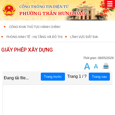
CỔNG THÔNG TIN ĐIỆN TỬ
PHƯỜNG TRẦN HƯNG ĐẠO
CÔNG KHAI THỦ TỤC HÀNH CHÍNH
PHÒNG KINH TẾ - HẠ TẦNG VÀ ĐÔ THỊ
LĨNH VỰC ĐẤT ĐAI
GIẤY PHÉP XÂY DỰNG
08/05/2026