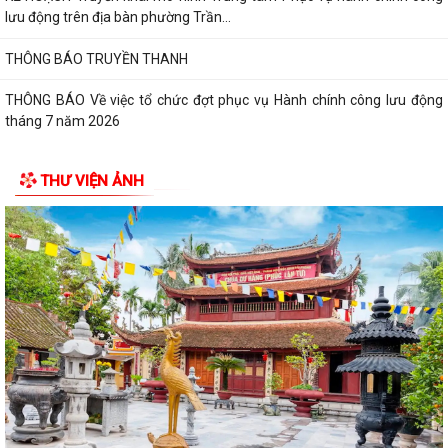
lưu động trên địa bàn phường Trần...
THÔNG BÁO TRUYỀN THANH
THÔNG BÁO Về việc tổ chức đợt phục vụ Hành chính công lưu động
tháng 7 năm 2026
Lãnh đạo Quân khu 3 thăm, tặng quà tại Trung tâm điều dưỡng người
THƯ VIỆN ẢNH
tâm thần Hải Dương nhân dịp 79...
Đồng chí Vũ Thị Hiên, Phó bí thư thường trực Đảng ủy phường Trần
Hưng Đạo thăm, tặng quà nhân Ngày...
Phường Trần Hưng Đạo triển khai lấy mẫu ADN các phần mộ liệt sĩ vô
danh tại Nghĩa trang Liệt Lê Lợi...
Đ/c Nguyễn Minh Thắng Bí thư Đảng ủy- Chủ tịch HĐND phường Trần
Hưng Đạo thăm, tặng quà gia đình...
Hơn 30 cán bộ, hội viên chữ thập đỏ trên địa bàn phường Trần Hưng
Đạo được tập huấn kỹ năng sơ cấp...