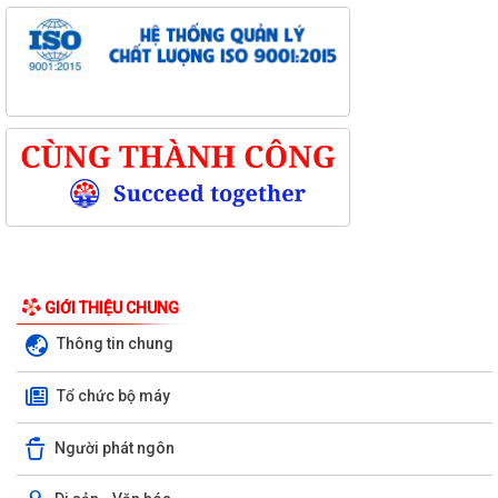
Kỳ họp thứ ba (kỳ họp thường lệ giữa năm 2026) Hội đồng nhân dân
phường Trần Hưng Đạo khóa II,...
GIỚI THIỆU CHUNG
Hội nghị trực tuyến Báo cáo viên thành phố Hải Phòng tháng 7/2026.
Thông tin chung
Phường Trần Hưng Đạo tham dự hội nghị toàn quốc nghiên cứu, học
tập, quán triệt và triển khai thực...
Tổ chức bộ máy
Khai mạc giải bóng đá U13 phường Trần Hưng Đạo hè năm 2026.
Người phát ngôn
Đ/C Nguyễn Văn Hà, Phó bí thư Đảng ủy, Chủ tịch UBND phường Trần