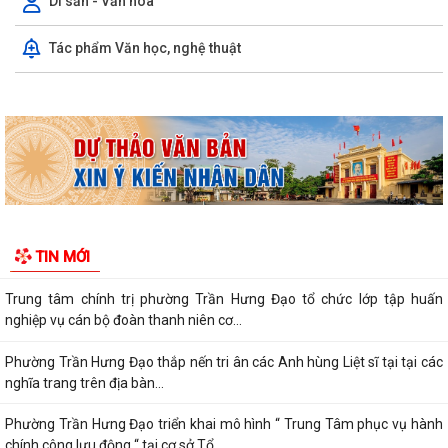
Di sản - Văn hóa
Hưng Đạo tiếp xúc đối thoại trực...
Tác phẩm Văn học, nghệ thuật
Trung tâm chính trị phường Trần Hưng Đạo tổ chức lớp tập huấn
nghiệp vụ cán bộ đoàn thanh niên cơ...
Phường Trần Hưng Đạo thắp nến tri ân các Anh hùng Liệt sĩ tại tại các
nghĩa trang trên địa bàn...
Phường Trần Hưng Đạo triển khai mô hình “ Trung Tâm phục vụ hành
chính công lưu động “ tại cơ sở Tổ...
KẾ HOẠCH Truyển khai mô hình Trung tâm Phục vụ hành chính công
TIN MỚI
lưu động trên địa bàn phường Trần...
THÔNG BÁO TRUYỀN THANH
THÔNG BÁO Về việc tổ chức đợt phục vụ Hành chính công lưu động
tháng 7 năm 2026
Lãnh đạo Quân khu 3 thăm, tặng quà tại Trung tâm điều dưỡng người
tâm thần Hải Dương nhân dịp 79...