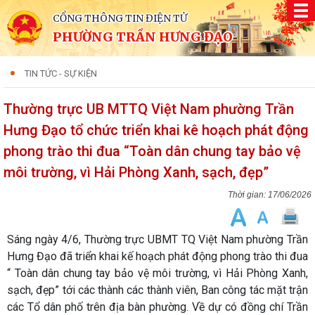
CỔNG THÔNG TIN ĐIỆN TỬ
PHƯỜNG TRẦN HƯNG ĐẠO
TIN TỨC - SỰ KIỆN
Thường trực UB MTTQ Việt Nam phường Trần
Hưng Đạo tổ chức triển khai kê hoạch phát động
phong trào thi đua “Toàn dân chung tay bảo vệ
môi trường, vì Hải Phòng Xanh, sạch, đẹp”
17/06/2026
Sáng ngày 4/6, Thường trực UBMT TQ Việt Nam phường Trần
Hưng Đạo đã triển khai kế hoạch phát động phong trào thi đua
“ Toàn dân chung tay bảo vệ môi trường, vì Hải Phòng Xanh,
sạch, đẹp” tới các thành các thành viên, Ban công tác mặt trận
các Tổ dân phố trên địa bàn phường. Về dự có đồng chí Trần