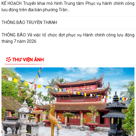
Phường Trần Hưng Đạo triển khai lấy mẫu ADN các phần mộ liệt sĩ vô
danh tại Nghĩa trang Liệt Lê Lợi...
Đ/c Nguyễn Minh Thắng Bí thư Đảng ủy- Chủ tịch HĐND phường Trần
Hưng Đạo thăm, tặng quà gia đình...
Hơn 30 cán bộ, hội viên chữ thập đỏ trên địa bàn phường Trần Hưng
Đạo được tập huấn kỹ năng sơ cấp...
THƯ VIỆN ẢNH
QUYẾT ĐỊNH Về việc công bố Danh mục thủ tục hành chính mới ban
hành, bị bãi bỏ thuộc phạm vi chức...
Đ/c Nguyễn Văn Hà Phó bí thư Đảng ủy- Chủ tịch UBND phường thăm
tặng quà các gia đình chính sách...
QUYẾT ĐỊNH Về việc công bố danh mục thủ tục hành chính ban hành
mới lĩnh vực việc làm thuộc phạm...
QUYẾT ĐỊNH Về việc công bố danh mục thủ tục hành chính ban hành
mới lĩnh vực việc làm thuộc phạm...