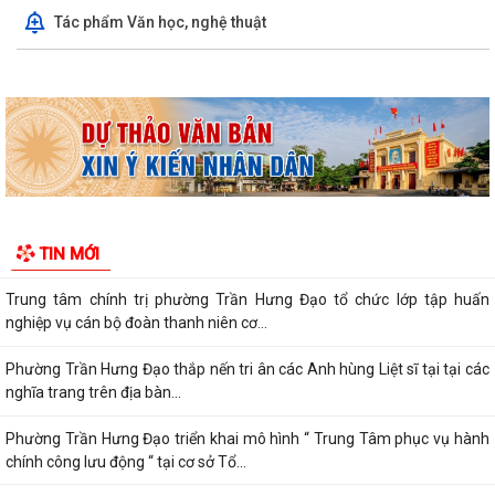
nghiệp vụ cán bộ đoàn thanh niên cơ...
Tác phẩm Văn học, nghệ thuật
Phường Trần Hưng Đạo thắp nến tri ân các Anh hùng Liệt sĩ tại tại các
nghĩa trang trên địa bàn...
Phường Trần Hưng Đạo triển khai mô hình “ Trung Tâm phục vụ hành
chính công lưu động “ tại cơ sở Tổ...
KẾ HOẠCH Truyển khai mô hình Trung tâm Phục vụ hành chính công
lưu động trên địa bàn phường Trần...
TIN MỚI
THÔNG BÁO TRUYỀN THANH
THÔNG BÁO Về việc tổ chức đợt phục vụ Hành chính công lưu động
tháng 7 năm 2026
Lãnh đạo Quân khu 3 thăm, tặng quà tại Trung tâm điều dưỡng người
tâm thần Hải Dương nhân dịp 79...
Đồng chí Vũ Thị Hiên, Phó bí thư thường trực Đảng ủy phường Trần
Hưng Đạo thăm, tặng quà nhân Ngày...