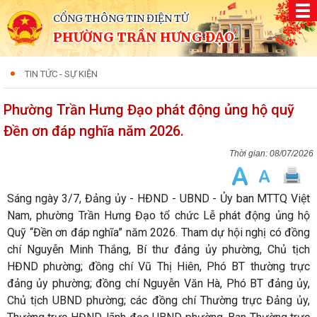
CỔNG THÔNG TIN ĐIỆN TỬ
PHƯỜNG TRẦN HƯNG ĐẠO
TIN TỨC - SỰ KIỆN
Phường Trần Hưng Đạo phát động ủng hộ quỹ
Đền ơn đáp nghĩa năm 2026.
08/07/2026
Sáng ngày 3/7, Đảng ủy - HĐND - UBND - Ủy ban MTTQ Việt
Nam, phường Trần Hưng Đạo tổ chức Lễ phát động ủng hộ
Quỹ “Đền ơn đáp nghĩa” năm 2026. Tham dự hội nghị có đồng
chí Nguyễn Minh Thắng, Bí thư đảng ủy phường, Chủ tịch
HĐND phường; đồng chí Vũ Thị Hiên, Phó BT thường trực
đảng ủy phường; đồng chí Nguyễn Văn Hà, Phó BT đảng ủy,
Chủ tịch UBND phường; các đồng chí Thường trực Đảng ủy,