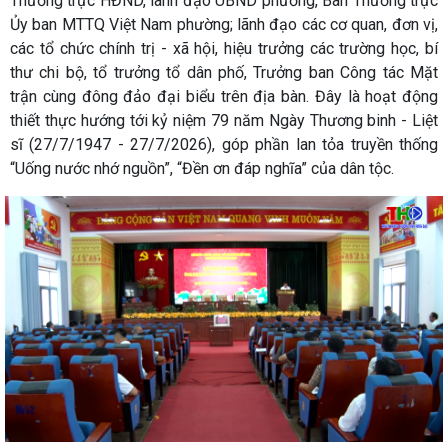
Thường trực HĐND, lãnh đạo UBND phường, Ban Thường trực
Ủy ban MTTQ Việt Nam phường; lãnh đạo các cơ quan, đơn vị,
các tổ chức chính trị - xã hội, hiệu trưởng các trường học, bí
thư chi bộ, tổ trưởng tổ dân phố, Trưởng ban Công tác Mặt
trận cùng đông đảo đại biểu trên địa bàn. Đây là hoạt động
thiết thực hướng tới kỷ niệm 79 năm Ngày Thương binh - Liệt
sĩ (27/7/1947 - 27/7/2026), góp phần lan tỏa truyền thống
“Uống nước nhớ nguồn”, “Đền ơn đáp nghĩa” của dân tộc.