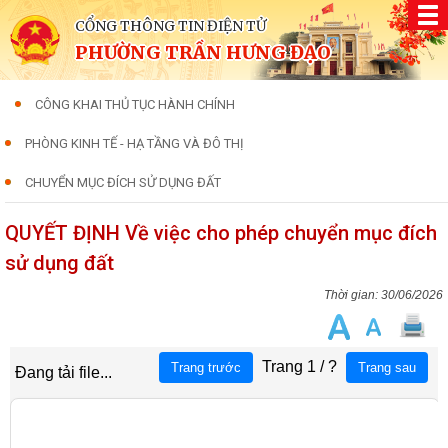
CỔNG THÔNG TIN ĐIỆN TỬ
PHƯỜNG TRẦN HƯNG ĐẠO
CÔNG KHAI THỦ TỤC HÀNH CHÍNH
PHÒNG KINH TẾ - HẠ TẦNG VÀ ĐÔ THỊ
CHUYỂN MỤC ĐÍCH SỬ DỤNG ĐẤT
QUYẾT ĐỊNH Về việc cho phép chuyển mục đích
sử dụng đất
30/06/2026