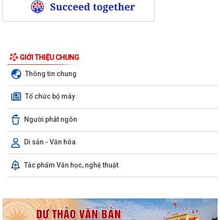
GIỚI THIỆU CHUNG
Thông tin chung
Tổ chức bộ máy
Người phát ngôn
Di sản - Văn hóa
Kỳ họp thứ ba (kỳ họp thường lệ giữa năm 2026) Hội đồng nhân dân
Tác phẩm Văn học, nghệ thuật
phường Trần Hưng Đạo khóa II,...
Hội nghị trực tuyến Báo cáo viên thành phố Hải Phòng tháng 7/2026.
Phường Trần Hưng Đạo tham dự hội nghị toàn quốc nghiên cứu, học
tập, quán triệt và triển khai thực...