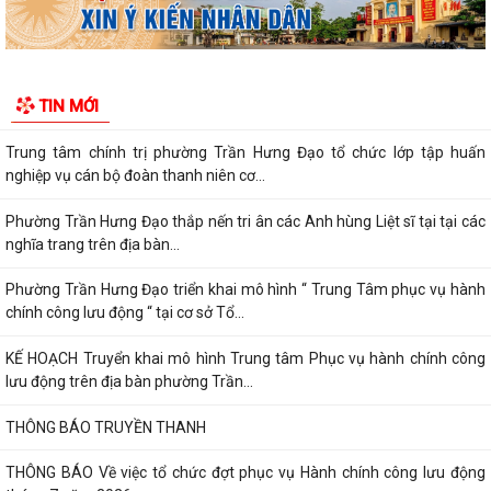
Khai mạc giải bóng đá U13 phường Trần Hưng Đạo hè năm 2026.
Đ/C Nguyễn Văn Hà, Phó bí thư Đảng ủy, Chủ tịch UBND phường Trần
TIN MỚI
Hưng Đạo tiếp xúc đối thoại trực...
Trung tâm chính trị phường Trần Hưng Đạo tổ chức lớp tập huấn
nghiệp vụ cán bộ đoàn thanh niên cơ...
Phường Trần Hưng Đạo thắp nến tri ân các Anh hùng Liệt sĩ tại tại các
nghĩa trang trên địa bàn...
Phường Trần Hưng Đạo triển khai mô hình “ Trung Tâm phục vụ hành
chính công lưu động “ tại cơ sở Tổ...
KẾ HOẠCH Truyển khai mô hình Trung tâm Phục vụ hành chính công
lưu động trên địa bàn phường Trần...
THÔNG BÁO TRUYỀN THANH
THÔNG BÁO Về việc tổ chức đợt phục vụ Hành chính công lưu động