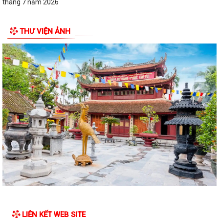
tháng 7 năm 2026
Lãnh đạo Quân khu 3 thăm, tặng quà tại Trung tâm điều dưỡng người
THƯ VIỆN ẢNH
tâm thần Hải Dương nhân dịp 79...
Đồng chí Vũ Thị Hiên, Phó bí thư thường trực Đảng ủy phường Trần
Hưng Đạo thăm, tặng quà nhân Ngày...
Phường Trần Hưng Đạo triển khai lấy mẫu ADN các phần mộ liệt sĩ vô
danh tại Nghĩa trang Liệt Lê Lợi...
Đ/c Nguyễn Minh Thắng Bí thư Đảng ủy- Chủ tịch HĐND phường Trần
Hưng Đạo thăm, tặng quà gia đình...
Hơn 30 cán bộ, hội viên chữ thập đỏ trên địa bàn phường Trần Hưng
Đạo được tập huấn kỹ năng sơ cấp...
QUYẾT ĐỊNH Về việc công bố Danh mục thủ tục hành chính mới ban
hành, bị bãi bỏ thuộc phạm vi chức...
Đ/c Nguyễn Văn Hà Phó bí thư Đảng ủy- Chủ tịch UBND phường thăm
LIÊN KẾT WEB SITE
tặng quà các gia đình chính sách...