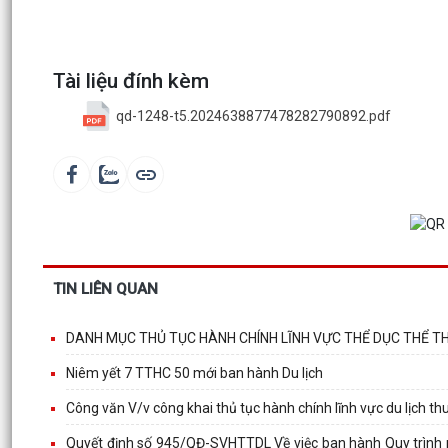
Tài liệu đính kèm
qd-1248-t5.2024638877478282790892.pdf
TIN LIÊN QUAN
DANH MỤC THỦ TỤC HÀNH CHÍNH LĨNH VỰC THỂ DỤC THỂ T
Niêm yết 7 TTHC 50 mới ban hành Du lịch
Công văn V/v công khai thủ tục hành chính lĩnh vực du lịch t
Quyết định số 945/QĐ-SVHTTDL Về việc ban hành Quy trình nộ