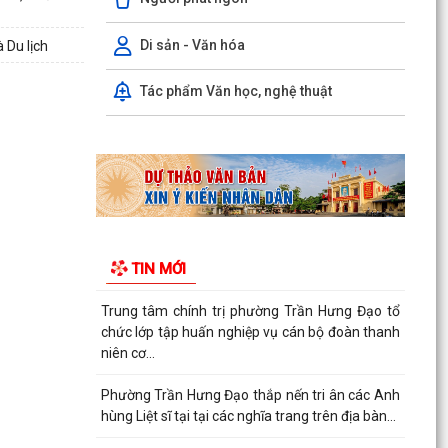
Hội nghị trực tuyến Báo cáo viên thành phố Hải
Phòng tháng 7/2026.
Di sản - Văn hóa
 Du lịch
Phường Trần Hưng Đạo tham dự hội nghị toàn
Tác phẩm Văn học, nghệ thuật
quốc nghiên cứu, học tập, quán triệt và triển
khai thực...
Khai mạc giải bóng đá U13 phường Trần Hưng
Đạo hè năm 2026.
Đ/C Nguyễn Văn Hà, Phó bí thư Đảng ủy, Chủ
tịch UBND phường Trần Hưng Đạo tiếp xúc đối
TIN MỚI
thoại trực...
Trung tâm chính trị phường Trần Hưng Đạo tổ
chức lớp tập huấn nghiệp vụ cán bộ đoàn thanh
niên cơ...
Phường Trần Hưng Đạo thắp nến tri ân các Anh
hùng Liệt sĩ tại tại các nghĩa trang trên địa bàn...