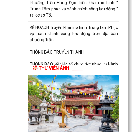
Phường Trần Hưng Đạo triển khai mô hình “
Trung Tâm phục vụ hành chính công lưu động “
tại cơ sở Tổ...
KẾ HOẠCH Truyển khai mô hình Trung tâm Phục
vụ hành chính công lưu động trên địa bàn
phường Trần...
THÔNG BÁO TRUYỀN THANH
THÔNG BÁO Về việc tổ chức đợt phục vụ Hành
THƯ VIỆN ẢNH
chính công lưu động tháng 7 năm 2026
Lãnh đạo Quân khu 3 thăm, tặng quà tại Trung
tâm điều dưỡng người tâm thần Hải Dương
nhân dịp 79...
Đồng chí Vũ Thị Hiên, Phó bí thư thường trực
Đảng ủy phường Trần Hưng Đạo thăm, tặng quà
nhân Ngày...
Phường Trần Hưng Đạo triển khai lấy mẫu ADN