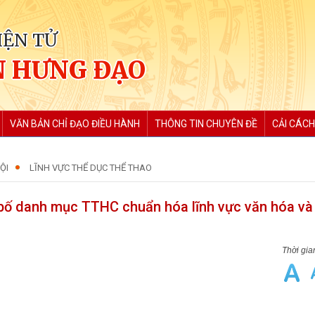
IỆN TỬ
 HƯNG ĐẠO
VĂN BẢN CHỈ ĐẠO ĐIỀU HÀNH
THÔNG TIN CHUYÊN ĐỀ
CẢI CÁCH
ỘI
LĨNH VỰC THỂ DỤC THỂ THAO
bố danh mục TTHC chuẩn hóa lĩnh vực văn hóa và