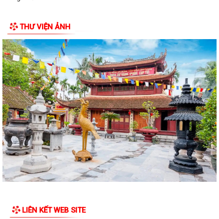
Lãnh đạo Quân khu 3 thăm, tặng quà tại Trung tâm điều dưỡng người
THƯ VIỆN ẢNH
tâm thần Hải Dương nhân dịp 79...
Đồng chí Vũ Thị Hiên, Phó bí thư thường trực Đảng ủy phường Trần
Hưng Đạo thăm, tặng quà nhân Ngày...
Phường Trần Hưng Đạo triển khai lấy mẫu ADN các phần mộ liệt sĩ vô
danh tại Nghĩa trang Liệt Lê Lợi...
Đ/c Nguyễn Minh Thắng Bí thư Đảng ủy- Chủ tịch HĐND phường Trần
Hưng Đạo thăm, tặng quà gia đình...
Hơn 30 cán bộ, hội viên chữ thập đỏ trên địa bàn phường Trần Hưng
Đạo được tập huấn kỹ năng sơ cấp...
QUYẾT ĐỊNH Về việc công bố Danh mục thủ tục hành chính mới ban
hành, bị bãi bỏ thuộc phạm vi chức...
Đ/c Nguyễn Văn Hà Phó bí thư Đảng ủy- Chủ tịch UBND phường thăm
LIÊN KẾT WEB SITE
tặng quà các gia đình chính sách...