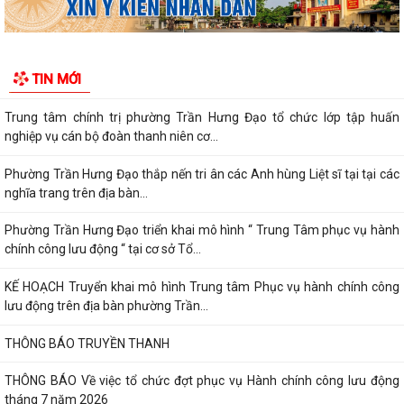
Khai mạc giải bóng đá U13 phường Trần Hưng Đạo hè năm 2026.
Đ/C Nguyễn Văn Hà, Phó bí thư Đảng ủy, Chủ tịch UBND phường Trần
TIN MỚI
Hưng Đạo tiếp xúc đối thoại trực...
Trung tâm chính trị phường Trần Hưng Đạo tổ chức lớp tập huấn
nghiệp vụ cán bộ đoàn thanh niên cơ...
Phường Trần Hưng Đạo thắp nến tri ân các Anh hùng Liệt sĩ tại tại các
nghĩa trang trên địa bàn...
Phường Trần Hưng Đạo triển khai mô hình “ Trung Tâm phục vụ hành
chính công lưu động “ tại cơ sở Tổ...
KẾ HOẠCH Truyển khai mô hình Trung tâm Phục vụ hành chính công
lưu động trên địa bàn phường Trần...
THÔNG BÁO TRUYỀN THANH
THÔNG BÁO Về việc tổ chức đợt phục vụ Hành chính công lưu động
tháng 7 năm 2026