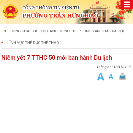
CỔNG THÔNG TIN ĐIỆN TỬ
PHƯỜNG TRẦN HƯNG ĐẠO
CÔNG KHAI THỦ TỤC HÀNH CHÍNH
PHÒNG VĂN HOÁ - XÃ HỘI
LĨNH VỰC THỂ DỤC THỂ THAO
Niêm yết 7 TTHC 50 mới ban hành Du lịch
18/11/2025