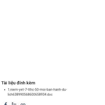
Tài liệu đính kèm
1.niem-yet-7-tthc-50-moi-ban-hanh-du-
lich638990568600658934.doc