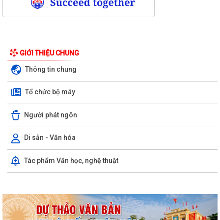
GIỚI THIỆU CHUNG
Thông tin chung
Tổ chức bộ máy
Người phát ngôn
Di sản - Văn hóa
Kỳ họp thứ ba (kỳ họp thường lệ giữa năm 2026) Hội đồng nhân dân
Tác phẩm Văn học, nghệ thuật
phường Trần Hưng Đạo khóa II,...
Hội nghị trực tuyến Báo cáo viên thành phố Hải Phòng tháng 7/2026.
Phường Trần Hưng Đạo tham dự hội nghị toàn quốc nghiên cứu, học
tập, quán triệt và triển khai thực...