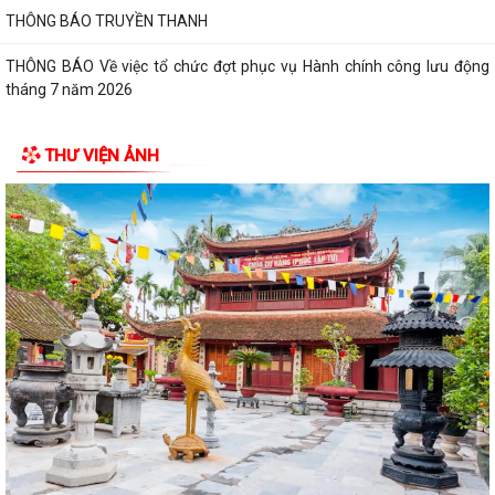
THÔNG BÁO TRUYỀN THANH
THÔNG BÁO Về việc tổ chức đợt phục vụ Hành chính công lưu động
tháng 7 năm 2026
Lãnh đạo Quân khu 3 thăm, tặng quà tại Trung tâm điều dưỡng người
THƯ VIỆN ẢNH
tâm thần Hải Dương nhân dịp 79...
Đồng chí Vũ Thị Hiên, Phó bí thư thường trực Đảng ủy phường Trần
Hưng Đạo thăm, tặng quà nhân Ngày...
Phường Trần Hưng Đạo triển khai lấy mẫu ADN các phần mộ liệt sĩ vô
danh tại Nghĩa trang Liệt Lê Lợi...
Đ/c Nguyễn Minh Thắng Bí thư Đảng ủy- Chủ tịch HĐND phường Trần
Hưng Đạo thăm, tặng quà gia đình...
Hơn 30 cán bộ, hội viên chữ thập đỏ trên địa bàn phường Trần Hưng
Đạo được tập huấn kỹ năng sơ cấp...
QUYẾT ĐỊNH Về việc công bố Danh mục thủ tục hành chính mới ban