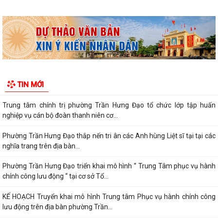
Hội nghị trực tuyến Báo cáo viên thành phố Hải Phòng tháng 7/2026.
Phường Trần Hưng Đạo tham dự hội nghị toàn quốc nghiên cứu, học
tập, quán triệt và triển khai thực...
Khai mạc giải bóng đá U13 phường Trần Hưng Đạo hè năm 2026.
Đ/C Nguyễn Văn Hà, Phó bí thư Đảng ủy, Chủ tịch UBND phường Trần
TIN MỚI
Hưng Đạo tiếp xúc đối thoại trực...
Trung tâm chính trị phường Trần Hưng Đạo tổ chức lớp tập huấn
nghiệp vụ cán bộ đoàn thanh niên cơ...
Phường Trần Hưng Đạo thắp nến tri ân các Anh hùng Liệt sĩ tại tại các
nghĩa trang trên địa bàn...
Phường Trần Hưng Đạo triển khai mô hình “ Trung Tâm phục vụ hành
chính công lưu động “ tại cơ sở Tổ...
KẾ HOẠCH Truyển khai mô hình Trung tâm Phục vụ hành chính công
lưu động trên địa bàn phường Trần...