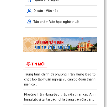
Hội nghị trực tuyến Báo cáo viên thành phố Hải
Phòng tháng 7/2026.
Di sản - Văn hóa
Phường Trần Hưng Đạo tham dự hội nghị toàn
Tác phẩm Văn học, nghệ thuật
quốc nghiên cứu, học tập, quán triệt và triển
khai thực...
Khai mạc giải bóng đá U13 phường Trần Hưng
Đạo hè năm 2026.
Đ/C Nguyễn Văn Hà, Phó bí thư Đảng ủy, Chủ
tịch UBND phường Trần Hưng Đạo tiếp xúc đối
TIN MỚI
thoại trực...
Trung tâm chính trị phường Trần Hưng Đạo tổ
chức lớp tập huấn nghiệp vụ cán bộ đoàn thanh
niên cơ...
Phường Trần Hưng Đạo thắp nến tri ân các Anh
hùng Liệt sĩ tại tại các nghĩa trang trên địa bàn...