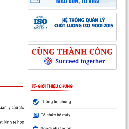
GIỚI THIỆU CHUNG
Thông tin chung
uản lý của Sở
Kỳ họp thứ ba (kỳ họp thường lệ giữa năm
Tổ chức bộ máy
2026) Hội đồng nhân dân phường Trần Hưng
t, kinh tế hợp
Đạo khóa II,...
Người phát ngôn