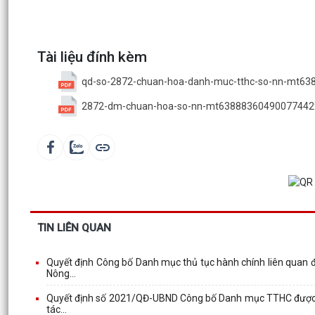
Tài liệu đính kèm
qd-so-2872-chuan-hoa-danh-muc-tthc-so-nn-mt6
2872-dm-chuan-hoa-so-nn-mt63888360490077442
TIN LIÊN QUAN
Quyết định Công bố Danh mục thủ tục hành chính liên quan đ
Nông...
Quyết định số 2021/QĐ-UBND Công bố Danh mục TTHC được sửa đ
tác...