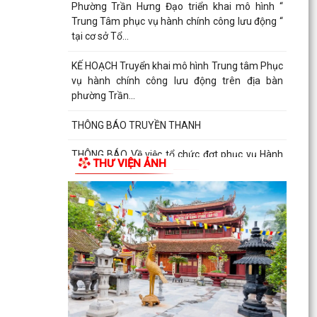
Phường Trần Hưng Đạo triển khai mô hình “
Trung Tâm phục vụ hành chính công lưu động “
tại cơ sở Tổ...
KẾ HOẠCH Truyển khai mô hình Trung tâm Phục
vụ hành chính công lưu động trên địa bàn
phường Trần...
THÔNG BÁO TRUYỀN THANH
THÔNG BÁO Về việc tổ chức đợt phục vụ Hành
THƯ VIỆN ẢNH
chính công lưu động tháng 7 năm 2026
Lãnh đạo Quân khu 3 thăm, tặng quà tại Trung
tâm điều dưỡng người tâm thần Hải Dương
nhân dịp 79...
Đồng chí Vũ Thị Hiên, Phó bí thư thường trực
Đảng ủy phường Trần Hưng Đạo thăm, tặng quà
nhân Ngày...
Phường Trần Hưng Đạo triển khai lấy mẫu ADN