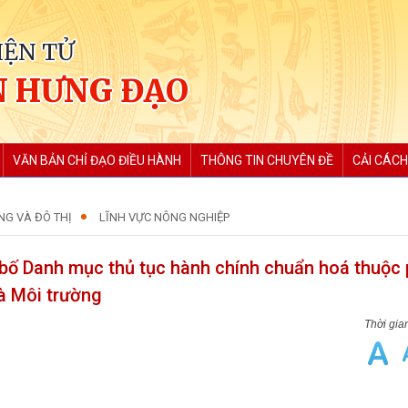
IỆN TỬ
 HƯNG ĐẠO
VĂN BẢN CHỈ ĐẠO ĐIỀU HÀNH
THÔNG TIN CHUYÊN ĐỀ
CẢI CÁCH
NG VÀ ĐÔ THỊ
LĨNH VỰC NÔNG NGHIỆP
ố Danh mục thủ tục hành chính chuẩn hoá thuộc
à Môi trường