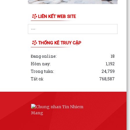
các phần mộ liệt sĩ vô danh tại Nghĩa trang Liệt
Lê Lợi...
LIÊN KẾT WEB SITE
Đ/c Nguyễn Minh Thắng Bí thư Đảng ủy- Chủ
tịch HĐND phường Trần Hưng Đạo thăm, tặng
quà gia đình...
THỐNG KÊ TRUY CẬP
Hơn 30 cán bộ, hội viên chữ thập đỏ trên địa bàn
phường Trần Hưng Đạo được tập huấn kỹ năng
Đang online:
18
sơ cấp...
Hôm nay:
1,192
Trong tuần:
24,759
QUYẾT ĐỊNH Về việc công bố Danh mục thủ tục
Tất cả:
768,587
hành chính mới ban hành, bị bãi bỏ thuộc phạm
vi chức...
Đ/c Nguyễn Văn Hà Phó bí thư Đảng ủy- Chủ
tịch UBND phường thăm tặng quà các gia đình
chính sách...
QUYẾT ĐỊNH Về việc công bố danh mục thủ tục
hành chính ban hành mới lĩnh vực việc làm