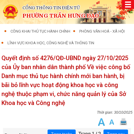
CỔNG THÔNG TIN ĐIỆN TỬ
PHƯỜNG TRẦN HƯNG ĐẠO
CÔNG KHAI THỦ TỤC HÀNH CHÍNH
PHÒNG VĂN HOÁ - XÃ HỘI
LĨNH VỰC KHOA HỌC, CÔNG NGHỆ VÀ THÔNG TIN
Quyết định số 4276/QĐ-UBND ngày 27/10/2025
của Ủy ban nhân dân thành phố Về việc công bố
Danh mục thủ tục hành chính mới ban hành, bị
bãi bỏ lĩnh vực hoạt động khoa học và công
nghệ thuộc phạm vi, chức năng quản lý của Sở
Khoa học và Công nghệ
30/10/2025