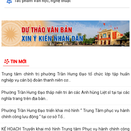
Tác phẩm Văn học, nghệ thuật
phường Trần Hưng Đạo khóa II,...
Hội nghị trực tuyến Báo cáo viên thành phố Hải Phòng tháng 7/2026.
Phường Trần Hưng Đạo tham dự hội nghị toàn quốc nghiên cứu, học
tập, quán triệt và triển khai thực...
Khai mạc giải bóng đá U13 phường Trần Hưng Đạo hè năm 2026.
Đ/C Nguyễn Văn Hà, Phó bí thư Đảng ủy, Chủ tịch UBND phường Trần
TIN MỚI
Hưng Đạo tiếp xúc đối thoại trực...
Trung tâm chính trị phường Trần Hưng Đạo tổ chức lớp tập huấn
nghiệp vụ cán bộ đoàn thanh niên cơ...
Phường Trần Hưng Đạo thắp nến tri ân các Anh hùng Liệt sĩ tại tại các
nghĩa trang trên địa bàn...
Phường Trần Hưng Đạo triển khai mô hình “ Trung Tâm phục vụ hành
chính công lưu động “ tại cơ sở Tổ...
KẾ HOẠCH Truyển khai mô hình Trung tâm Phục vụ hành chính công