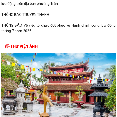
lưu động trên địa bàn phường Trần...
THÔNG BÁO TRUYỀN THANH
THÔNG BÁO Về việc tổ chức đợt phục vụ Hành chính công lưu động
tháng 7 năm 2026
Lãnh đạo Quân khu 3 thăm, tặng quà tại Trung tâm điều dưỡng người
THƯ VIỆN ẢNH
tâm thần Hải Dương nhân dịp 79...
Đồng chí Vũ Thị Hiên, Phó bí thư thường trực Đảng ủy phường Trần
Hưng Đạo thăm, tặng quà nhân Ngày...
Phường Trần Hưng Đạo triển khai lấy mẫu ADN các phần mộ liệt sĩ vô
danh tại Nghĩa trang Liệt Lê Lợi...
Đ/c Nguyễn Minh Thắng Bí thư Đảng ủy- Chủ tịch HĐND phường Trần
Hưng Đạo thăm, tặng quà gia đình...
Hơn 30 cán bộ, hội viên chữ thập đỏ trên địa bàn phường Trần Hưng
Đạo được tập huấn kỹ năng sơ cấp...