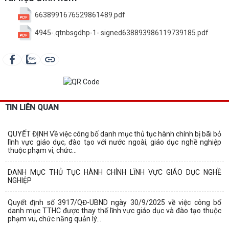
6638991676529861489.pdf
4945-.qtnbsgdhp-1-.signed638893986119739185.pdf
TIN LIÊN QUAN
QUYẾT ĐỊNH Về việc công bố danh mục thủ tục hành chính bị bãi bỏ
lĩnh vực giáo dục, đào tạo với nước ngoài, giáo dục nghề nghiệp
thuộc phạm vi, chức...
DANH MỤC THỦ TỤC HÀNH CHÍNH LĨNH VỰC GIÁO DỤC NGHỀ
NGHIỆP
Quyết định số 3917/QĐ-UBND ngày 30/9/2025 về việc công bố
danh mục TTHC được thay thế lĩnh vực giáo dục và đào tạo thuộc
phạm vu, chức năng quản lý...