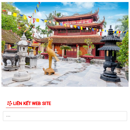
Hơn 30 cán bộ, hội viên chữ thập đỏ trên địa bàn phường Trần Hưng
Đạo được tập huấn kỹ năng sơ cấp...
QUYẾT ĐỊNH Về việc công bố Danh mục thủ tục hành chính mới ban
hành, bị bãi bỏ thuộc phạm vi chức...
Đ/c Nguyễn Văn Hà Phó bí thư Đảng ủy- Chủ tịch UBND phường thăm
tặng quà các gia đình chính sách...
QUYẾT ĐỊNH Về việc công bố danh mục thủ tục hành chính ban hành
mới lĩnh vực việc làm thuộc phạm...
QUYẾT ĐỊNH Về việc công bố danh mục thủ tục hành chính ban hành
mới lĩnh vực việc làm thuộc phạm...
QUYẾT ĐỊNH Về việc công bố danh mục thủ tục hành chính được sửa
đổi, bổ sung lĩnh vực phòng bệnh...
LIÊN KẾT WEB SITE
Phường Trần Hưng Đạo ra quân “chiến dịch mùa hè số”, hỗ trợ người
dân kích hoạt VNeID mức độ 2.
Phường Trần Hưng Đạo tổng kết thực hiện Luật Quốc phòng năm