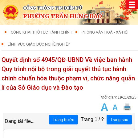
CỔNG THÔNG TIN ĐIỆN TỬ
PHƯỜNG TRẦN HƯNG ĐẠO
CÔNG KHAI THỦ TỤC HÀNH CHÍNH
PHÒNG VĂN HOÁ - XÃ HỘI
LĨNH VỰC GIÁO DỤC NGHỀ NGHIỆP
Quyết định số 4945/QĐ-UBND Về việc ban hành
Quy trình nội bộ trong giải quyết thủ tục hành
chính chuẩn hóa thuộc phạm vi, chức năng quản
lí của Sở Giáo dục và Đào tạo
19/11/2025