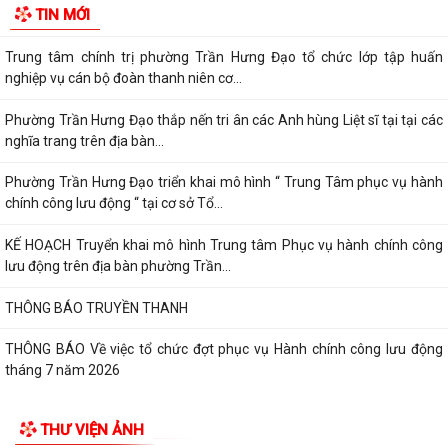
TIN MỚI
KẾ HOẠCH Truyển khai mô hình Trung tâm Phục vụ hành chính công
lưu động trên địa bàn phường Trần...
THÔNG BÁO TRUYỀN THANH
THÔNG BÁO Về việc tổ chức đợt phục vụ Hành chính công lưu động
tháng 7 năm 2026
Lãnh đạo Quân khu 3 thăm, tặng quà tại Trung tâm điều dưỡng người
tâm thần Hải Dương nhân dịp 79...
Đồng chí Vũ Thị Hiên, Phó bí thư thường trực Đảng ủy phường Trần
Hưng Đạo thăm, tặng quà nhân Ngày...
Phường Trần Hưng Đạo triển khai lấy mẫu ADN các phần mộ liệt sĩ vô
danh tại Nghĩa trang Liệt Lê Lợi...
Đ/c Nguyễn Minh Thắng Bí thư Đảng ủy- Chủ tịch HĐND phường Trần
Hưng Đạo thăm, tặng quà gia đình...
THƯ VIỆN ẢNH