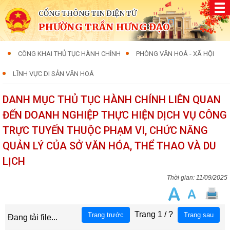
CỔNG THÔNG TIN ĐIỆN TỬ
PHƯỜNG TRẦN HƯNG ĐẠO
CÔNG KHAI THỦ TỤC HÀNH CHÍNH
PHÒNG VĂN HOÁ - XÃ HỘI
LĨNH VỰC DI SẢN VĂN HOÁ
DANH MỤC THỦ TỤC HÀNH CHÍNH LIÊN QUAN
ĐẾN DOANH NGHIỆP THỰC HIỆN DỊCH VỤ CÔNG
TRỰC TUYẾN THUỘC PHẠM VI, CHỨC NĂNG
QUẢN LÝ CỦA SỞ VĂN HÓA, THỂ THAO VÀ DU
LỊCH
11/09/2025