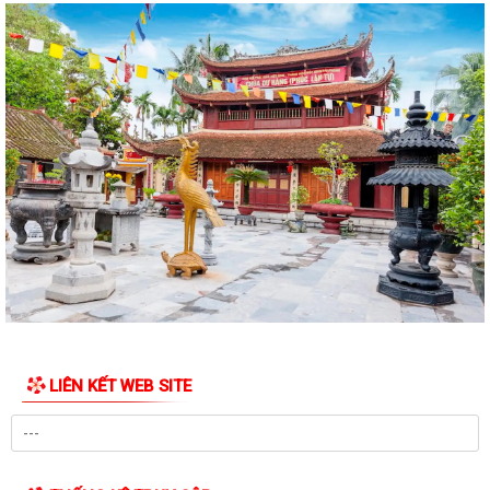
Đồng chí Vũ Thị Hiên, Phó bí thư thường trực Đảng ủy phường Trần
Hưng Đạo thăm, tặng quà nhân Ngày...
Phường Trần Hưng Đạo triển khai lấy mẫu ADN các phần mộ liệt sĩ vô
danh tại Nghĩa trang Liệt Lê Lợi...
Đ/c Nguyễn Minh Thắng Bí thư Đảng ủy- Chủ tịch HĐND phường Trần
Hưng Đạo thăm, tặng quà gia đình...
Hơn 30 cán bộ, hội viên chữ thập đỏ trên địa bàn phường Trần Hưng
Đạo được tập huấn kỹ năng sơ cấp...
QUYẾT ĐỊNH Về việc công bố Danh mục thủ tục hành chính mới ban
hành, bị bãi bỏ thuộc phạm vi chức...
Đ/c Nguyễn Văn Hà Phó bí thư Đảng ủy- Chủ tịch UBND phường thăm
LIÊN KẾT WEB SITE
tặng quà các gia đình chính sách...
QUYẾT ĐỊNH Về việc công bố danh mục thủ tục hành chính ban hành
mới lĩnh vực việc làm thuộc phạm...