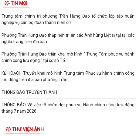
TIN MỚI
Hưng Đạo tiếp xúc đối thoại trực...
Trung tâm chính trị phường Trần Hưng Đạo tổ chức lớp tập huấn
nghiệp vụ cán bộ đoàn thanh niên cơ...
Phường Trần Hưng Đạo thắp nến tri ân các Anh hùng Liệt sĩ tại tại các
nghĩa trang trên địa bàn...
Phường Trần Hưng Đạo triển khai mô hình “ Trung Tâm phục vụ hành
chính công lưu động “ tại cơ sở Tổ...
KẾ HOẠCH Truyển khai mô hình Trung tâm Phục vụ hành chính công
lưu động trên địa bàn phường Trần...
THÔNG BÁO TRUYỀN THANH
THÔNG BÁO Về việc tổ chức đợt phục vụ Hành chính công lưu động
tháng 7 năm 2026
Lãnh đạo Quân khu 3 thăm, tặng quà tại Trung tâm điều dưỡng người
THƯ VIỆN ẢNH
tâm thần Hải Dương nhân dịp 79...