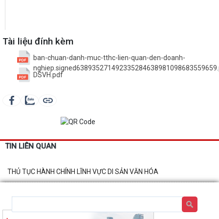
Tài liệu đính kèm
ban-chuan-danh-muc-tthc-lien-quan-den-doanh-
nghiep.signed638935271492335284638981098683559659.
DSVH.pdf
TIN LIÊN QUAN
THỦ TỤC HÀNH CHÍNH LĨNH VỰC DI SẢN VĂN HÓA