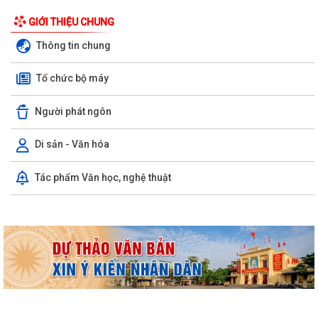
GIỚI THIỆU CHUNG
Thông tin chung
Tổ chức bộ máy
Người phát ngôn
Di sản - Văn hóa
Kỳ họp thứ ba (kỳ họp thường lệ giữa năm 2026) Hội đồng nhân dân
Tác phẩm Văn học, nghệ thuật
phường Trần Hưng Đạo khóa II,...
Hội nghị trực tuyến Báo cáo viên thành phố Hải Phòng tháng 7/2026.
Phường Trần Hưng Đạo tham dự hội nghị toàn quốc nghiên cứu, học
tập, quán triệt và triển khai thực...
Khai mạc giải bóng đá U13 phường Trần Hưng Đạo hè năm 2026.
Đ/C Nguyễn Văn Hà, Phó bí thư Đảng ủy, Chủ tịch UBND phường Trần