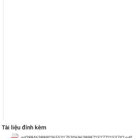
Tài liệu đính kèm
qd2884638890365531753069638987152772153742.pdf