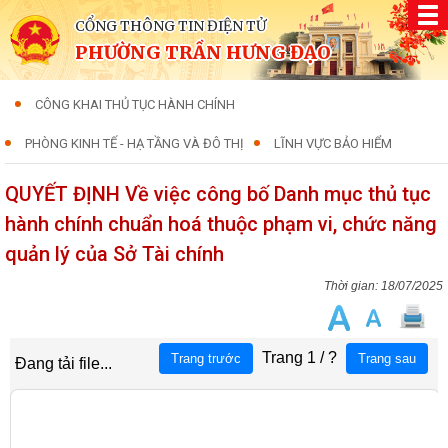
CỔNG THÔNG TIN ĐIỆN TỬ
PHƯỜNG TRẦN HƯNG ĐẠO
CÔNG KHAI THỦ TỤC HÀNH CHÍNH
PHÒNG KINH TẾ - HẠ TẦNG VÀ ĐÔ THỊ
LĨNH VỰC BẢO HIỂM
QUYẾT ĐỊNH Về việc công bố Danh mục thủ tục
hành chính chuẩn hoá thuộc phạm vi, chức năng
quản lý của Sở Tài chính
18/07/2025