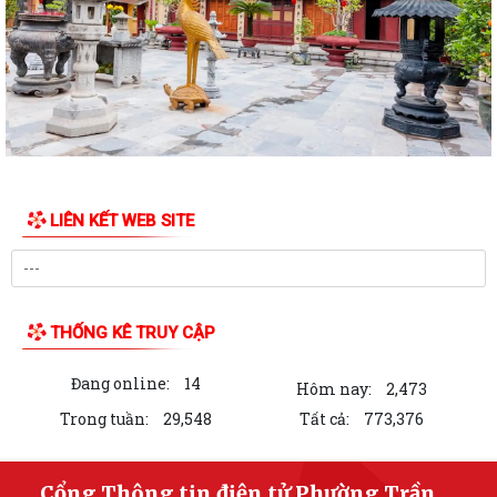
Hưng Đạo thăm, tặng quà gia đình...
Hơn 30 cán bộ, hội viên chữ thập đỏ trên địa bàn phường Trần Hưng
Đạo được tập huấn kỹ năng sơ cấp...
QUYẾT ĐỊNH Về việc công bố Danh mục thủ tục hành chính mới ban
hành, bị bãi bỏ thuộc phạm vi chức...
Đ/c Nguyễn Văn Hà Phó bí thư Đảng ủy- Chủ tịch UBND phường thăm
LIÊN KẾT WEB SITE
tặng quà các gia đình chính sách...
QUYẾT ĐỊNH Về việc công bố danh mục thủ tục hành chính ban hành
mới lĩnh vực việc làm thuộc phạm...
THỐNG KÊ TRUY CẬP
QUYẾT ĐỊNH Về việc công bố danh mục thủ tục hành chính ban hành
mới lĩnh vực việc làm thuộc phạm...
Đang online:
14
Hôm nay:
2,473
QUYẾT ĐỊNH Về việc công bố danh mục thủ tục hành chính được sửa
Trong tuần:
29,548
Tất cả:
773,376
đổi, bổ sung lĩnh vực phòng bệnh...
Phường Trần Hưng Đạo ra quân “chiến dịch mùa hè số”, hỗ trợ người
Cổng Thông tin điện tử Phường Trần