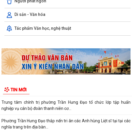
Người phát ngôn
Di sản - Văn hóa
Kỳ họp thứ ba (kỳ họp thường lệ giữa năm 2026) Hội đồng nhân dân
Tác phẩm Văn học, nghệ thuật
phường Trần Hưng Đạo khóa II,...
Hội nghị trực tuyến Báo cáo viên thành phố Hải Phòng tháng 7/2026.
Phường Trần Hưng Đạo tham dự hội nghị toàn quốc nghiên cứu, học
tập, quán triệt và triển khai thực...
Khai mạc giải bóng đá U13 phường Trần Hưng Đạo hè năm 2026.
Đ/C Nguyễn Văn Hà, Phó bí thư Đảng ủy, Chủ tịch UBND phường Trần
TIN MỚI
Hưng Đạo tiếp xúc đối thoại trực...
Trung tâm chính trị phường Trần Hưng Đạo tổ chức lớp tập huấn
nghiệp vụ cán bộ đoàn thanh niên cơ...
Phường Trần Hưng Đạo thắp nến tri ân các Anh hùng Liệt sĩ tại tại các
nghĩa trang trên địa bàn...