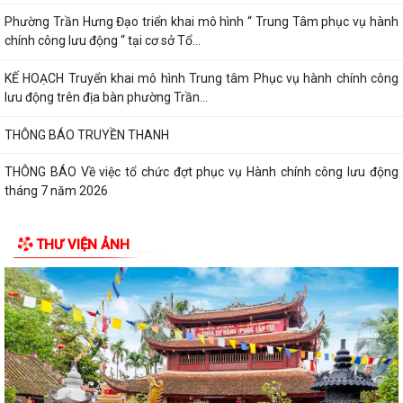
Phường Trần Hưng Đạo triển khai mô hình “ Trung Tâm phục vụ hành
chính công lưu động “ tại cơ sở Tổ...
KẾ HOẠCH Truyển khai mô hình Trung tâm Phục vụ hành chính công
lưu động trên địa bàn phường Trần...
THÔNG BÁO TRUYỀN THANH
THÔNG BÁO Về việc tổ chức đợt phục vụ Hành chính công lưu động
tháng 7 năm 2026
Lãnh đạo Quân khu 3 thăm, tặng quà tại Trung tâm điều dưỡng người
THƯ VIỆN ẢNH
tâm thần Hải Dương nhân dịp 79...
Đồng chí Vũ Thị Hiên, Phó bí thư thường trực Đảng ủy phường Trần
Hưng Đạo thăm, tặng quà nhân Ngày...
Phường Trần Hưng Đạo triển khai lấy mẫu ADN các phần mộ liệt sĩ vô
danh tại Nghĩa trang Liệt Lê Lợi...
Đ/c Nguyễn Minh Thắng Bí thư Đảng ủy- Chủ tịch HĐND phường Trần