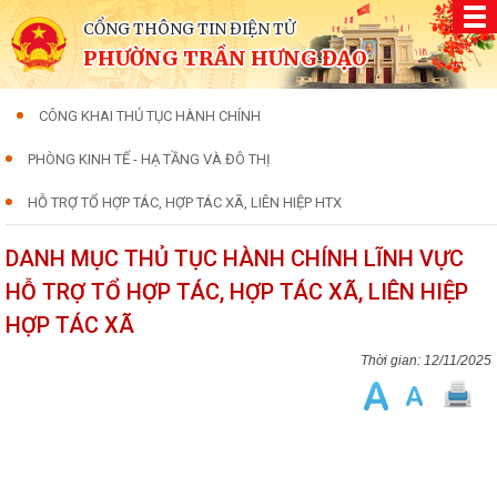
CỔNG THÔNG TIN ĐIỆN TỬ
PHƯỜNG TRẦN HƯNG ĐẠO
CÔNG KHAI THỦ TỤC HÀNH CHÍNH
PHÒNG KINH TẾ - HẠ TẦNG VÀ ĐÔ THỊ
HỖ TRỢ TỔ HỢP TÁC, HỢP TÁC XÃ, LIÊN HIỆP HTX
DANH MỤC THỦ TỤC HÀNH CHÍNH LĨNH VỰC
HỖ TRỢ TỔ HỢP TÁC, HỢP TÁC XÃ, LIÊN HIỆP
HỢP TÁC XÃ
12/11/2025