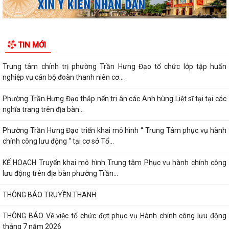
Khai mạc giải bóng đá U13 phường Trần Hưng Đạo hè năm 2026.
Đ/C Nguyễn Văn Hà, Phó bí thư Đảng ủy, Chủ tịch UBND phường Trần
TIN MỚI
Hưng Đạo tiếp xúc đối thoại trực...
Trung tâm chính trị phường Trần Hưng Đạo tổ chức lớp tập huấn
nghiệp vụ cán bộ đoàn thanh niên cơ...
Phường Trần Hưng Đạo thắp nến tri ân các Anh hùng Liệt sĩ tại tại các
nghĩa trang trên địa bàn...
Phường Trần Hưng Đạo triển khai mô hình “ Trung Tâm phục vụ hành
chính công lưu động “ tại cơ sở Tổ...
KẾ HOẠCH Truyển khai mô hình Trung tâm Phục vụ hành chính công
lưu động trên địa bàn phường Trần...
THÔNG BÁO TRUYỀN THANH
THÔNG BÁO Về việc tổ chức đợt phục vụ Hành chính công lưu động
tháng 7 năm 2026