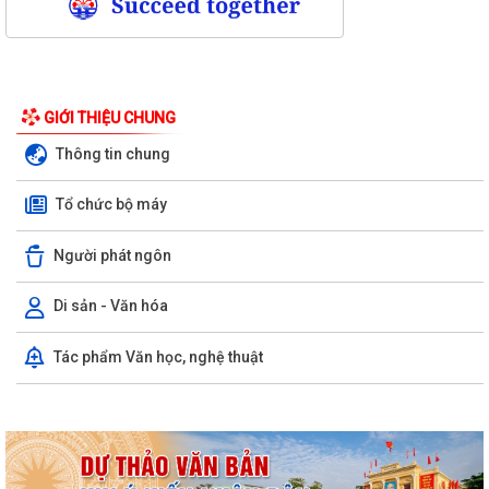
GIỚI THIỆU CHUNG
Thông tin chung
Tổ chức bộ máy
Người phát ngôn
Di sản - Văn hóa
Kỳ họp thứ ba (kỳ họp thường lệ giữa năm 2026) Hội đồng nhân dân
Tác phẩm Văn học, nghệ thuật
phường Trần Hưng Đạo khóa II,...
Hội nghị trực tuyến Báo cáo viên thành phố Hải Phòng tháng 7/2026.
Phường Trần Hưng Đạo tham dự hội nghị toàn quốc nghiên cứu, học
tập, quán triệt và triển khai thực...