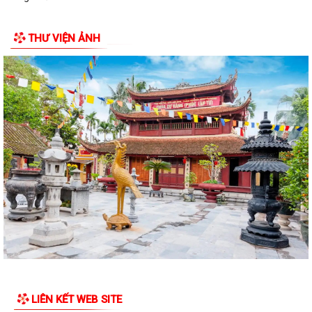
Lãnh đạo Quân khu 3 thăm, tặng quà tại Trung tâm điều dưỡng người
THƯ VIỆN ẢNH
tâm thần Hải Dương nhân dịp 79...
Đồng chí Vũ Thị Hiên, Phó bí thư thường trực Đảng ủy phường Trần
Hưng Đạo thăm, tặng quà nhân Ngày...
Phường Trần Hưng Đạo triển khai lấy mẫu ADN các phần mộ liệt sĩ vô
danh tại Nghĩa trang Liệt Lê Lợi...
Đ/c Nguyễn Minh Thắng Bí thư Đảng ủy- Chủ tịch HĐND phường Trần
Hưng Đạo thăm, tặng quà gia đình...
Hơn 30 cán bộ, hội viên chữ thập đỏ trên địa bàn phường Trần Hưng
Đạo được tập huấn kỹ năng sơ cấp...
QUYẾT ĐỊNH Về việc công bố Danh mục thủ tục hành chính mới ban
hành, bị bãi bỏ thuộc phạm vi chức...
Đ/c Nguyễn Văn Hà Phó bí thư Đảng ủy- Chủ tịch UBND phường thăm
LIÊN KẾT WEB SITE
tặng quà các gia đình chính sách...