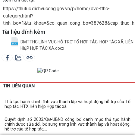
https://thutuc.dichvucong.gov.vn/p/home/dvc-tthc-
category.html?
tinh_bo=1&tu_khoa=&co_quan_cong_bo=387628&cap_thuc_hie
Tài liệu đính kèm
DMTTHC LĨNH VỰC HỖ TRỢ TỔ HỢP TÁC, HỢP TÁC XÃ, LIÊN
HIỆP HỢP TÁC XÃ.docx
TIN LIÊN QUAN
Thủ tục hành chính lĩnh vực thành lập và hoạt động hỗ trợ của Tổ
hợp tác, HTX, liên hiệp Hợp tác xã
Quyết định số 2033/QĐ-UBND công bố danh mục thủ tục hành
chính được sửa đổi, bổ sung trong lĩnh vực thành lập và hoạt động,
hỗ trợ của tổ hợp tác,...