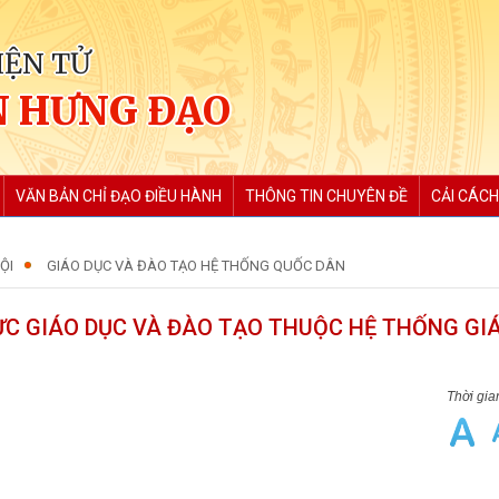
IỆN TỬ
 HƯNG ĐẠO
VĂN BẢN CHỈ ĐẠO ĐIỀU HÀNH
THÔNG TIN CHUYÊN ĐỀ
CẢI CÁCH
ỘI
GIÁO DỤC VÀ ĐÀO TẠO HỆ THỐNG QUỐC DÂN
ỰC GIÁO DỤC VÀ ĐÀO TẠO THUỘC HỆ THỐNG GI