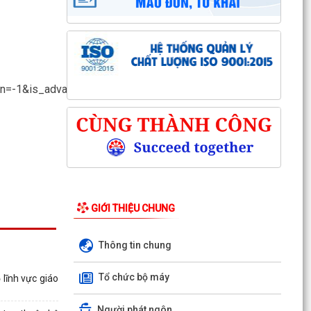
en=-1&is_advanced_search=1
GIỚI THIỆU CHUNG
Thông tin chung
Kỳ họp thứ ba (kỳ họp thường lệ giữa năm
Tổ chức bộ máy
lĩnh vực giáo
2026) Hội đồng nhân dân phường Trần Hưng
Đạo khóa II,...
Người phát ngôn