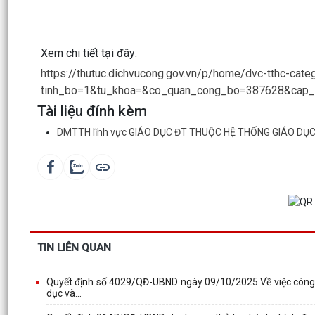
Xem chi tiết tại đây:
https://thutuc.dichvucong.gov.vn/p/home/dvc-tthc-categ
tinh_bo=1&tu_khoa=&co_quan_cong_bo=387628&cap_th
Tài liệu đính kèm
DMTTH lĩnh vực GIÁO DỤC ĐT THUỘC HỆ THỐNG GIÁO DỤ
TIN LIÊN QUAN
Quyết định số 4029/QĐ-UBND ngày 09/10/2025 Về việc công bố
dục và...