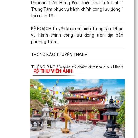
Phường Trần Hưng Đạo triển khai mô hình “
Trung Tâm phục vụ hành chính công lưu động “
tại cơ sở Tổ...
KẾ HOẠCH Truyển khai mô hình Trung tâm Phục
vụ hành chính công lưu động trên địa bàn
phường Trần...
THÔNG BÁO TRUYỀN THANH
THÔNG BÁO Về việc tổ chức đợt phục vụ Hành
THƯ VIỆN ẢNH
chính công lưu động tháng 7 năm 2026
Lãnh đạo Quân khu 3 thăm, tặng quà tại Trung
tâm điều dưỡng người tâm thần Hải Dương
nhân dịp 79...
Đồng chí Vũ Thị Hiên, Phó bí thư thường trực
Đảng ủy phường Trần Hưng Đạo thăm, tặng quà
nhân Ngày...
Phường Trần Hưng Đạo triển khai lấy mẫu ADN