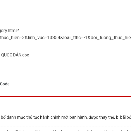
ory.html?
uc_hien=3&linh_vuc=13854&loai_tthc=-1&doi_tuong_thuc_hi
C QUỐC DÂN.doc
 danh mục thủ tục hành chính mới ban hành, được thay thế, bị bãi bỏ 