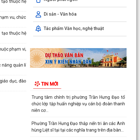
 tạo thuộc hệ
Hội nghị trực tuyến Báo cáo viên thành phố Hải
Phòng tháng 7/2026.
Di sản - Văn hóa
phạm vu, chức
Phường Trần Hưng Đạo tham dự hội nghị toàn
Tác phẩm Văn học, nghệ thuật
quốc nghiên cứu, học tập, quán triệt và triển
 tạo thuộc hệ
khai thực...
huộc phạm vi,
Khai mạc giải bóng đá U13 phường Trần Hưng
Đạo hè năm 2026.
 năng quản lí
Đ/C Nguyễn Văn Hà, Phó bí thư Đảng ủy, Chủ
tịch UBND phường Trần Hưng Đạo tiếp xúc đối
giáo dục, đào
TIN MỚI
thoại trực...
Trung tâm chính trị phường Trần Hưng Đạo tổ
chức lớp tập huấn nghiệp vụ cán bộ đoàn thanh
niên cơ...
Phường Trần Hưng Đạo thắp nến tri ân các Anh
hùng Liệt sĩ tại tại các nghĩa trang trên địa bàn...