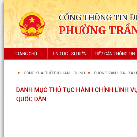
CỔNG THÔNG TIN Đ
PHƯỜNG TRẦN
TRANG CHỦ
TIN TỨC - SỰ KIỆN
TIẾP CẬN THÔNG TIN
CÔNG KHAI THỦ TỤC HÀNH CHÍNH
PHÒNG VĂN HOÁ - XÃ H
DANH MỤC THỦ TỤC HÀNH CHÍNH LĨNH V
QUỐC DÂN