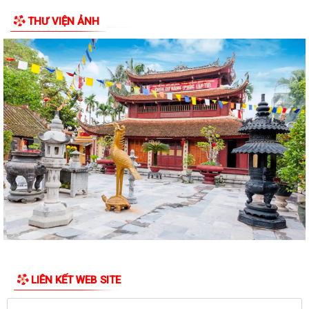
tâm thần Hải Dương nhân dịp 79...
THƯ VIỆN ẢNH
Đồng chí Vũ Thị Hiên, Phó bí thư thường trực Đảng ủy phường Trần
Hưng Đạo thăm, tặng quà nhân Ngày...
Phường Trần Hưng Đạo triển khai lấy mẫu ADN các phần mộ liệt sĩ vô
danh tại Nghĩa trang Liệt Lê Lợi...
Đ/c Nguyễn Minh Thắng Bí thư Đảng ủy- Chủ tịch HĐND phường Trần
Hưng Đạo thăm, tặng quà gia đình...
Hơn 30 cán bộ, hội viên chữ thập đỏ trên địa bàn phường Trần Hưng
Đạo được tập huấn kỹ năng sơ cấp...
QUYẾT ĐỊNH Về việc công bố Danh mục thủ tục hành chính mới ban
hành, bị bãi bỏ thuộc phạm vi chức...
Đ/c Nguyễn Văn Hà Phó bí thư Đảng ủy- Chủ tịch UBND phường thăm
tặng quà các gia đình chính sách...
LIÊN KẾT WEB SITE
QUYẾT ĐỊNH Về việc công bố danh mục thủ tục hành chính ban hành
mới lĩnh vực việc làm thuộc phạm...