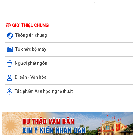
GIỚI THIỆU CHUNG
Thông tin chung
Tổ chức bộ máy
Người phát ngôn
Kỳ họp thứ ba (kỳ họp thường lệ giữa năm 2026) Hội đồng nhân dân
Di sản - Văn hóa
phường Trần Hưng Đạo khóa II,...
Tác phẩm Văn học, nghệ thuật
Hội nghị trực tuyến Báo cáo viên thành phố Hải Phòng tháng 7/2026.
Phường Trần Hưng Đạo tham dự hội nghị toàn quốc nghiên cứu, học
tập, quán triệt và triển khai thực...
Khai mạc giải bóng đá U13 phường Trần Hưng Đạo hè năm 2026.