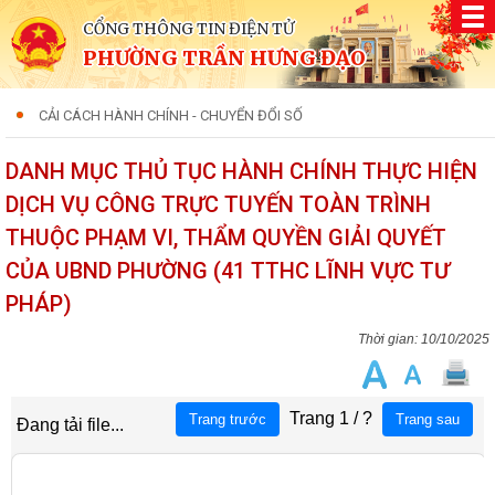
CỔNG THÔNG TIN ĐIỆN TỬ
PHƯỜNG TRẦN HƯNG ĐẠO
CẢI CÁCH HÀNH CHÍNH - CHUYỂN ĐỔI SỐ
DANH MỤC THỦ TỤC HÀNH CHÍNH THỰC HIỆN
DỊCH VỤ CÔNG TRỰC TUYẾN TOÀN TRÌNH
THUỘC PHẠM VI, THẨM QUYỀN GIẢI QUYẾT
CỦA UBND PHƯỜNG (41 TTHC LĨNH VỰC TƯ
PHÁP)
10/10/2025