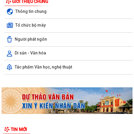
GIỚI THIỆU CHUNG
Thông tin chung
Tổ chức bộ máy
Người phát ngôn
Di sản - Văn hóa
Kỳ họp thứ ba (kỳ họp thường lệ giữa năm 2026) Hội đồng nhân dân
Tác phẩm Văn học, nghệ thuật
phường Trần Hưng Đạo khóa II,...
Hội nghị trực tuyến Báo cáo viên thành phố Hải Phòng tháng 7/2026.
Phường Trần Hưng Đạo tham dự hội nghị toàn quốc nghiên cứu, học
tập, quán triệt và triển khai thực...
Khai mạc giải bóng đá U13 phường Trần Hưng Đạo hè năm 2026.
Đ/C Nguyễn Văn Hà, Phó bí thư Đảng ủy, Chủ tịch UBND phường Trần
TIN MỚI
Hưng Đạo tiếp xúc đối thoại trực...