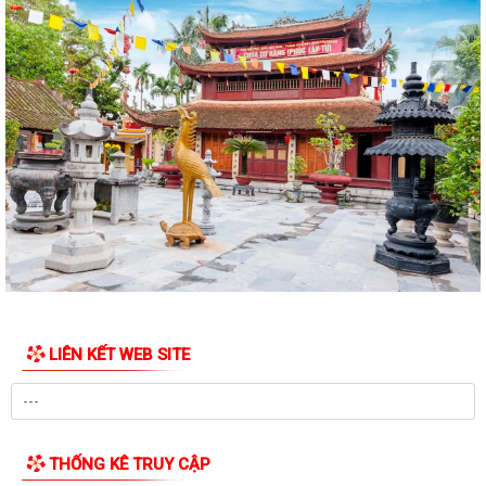
Hưng Đạo thăm, tặng quà nhân Ngày...
Phường Trần Hưng Đạo triển khai lấy mẫu ADN các phần mộ liệt sĩ vô
danh tại Nghĩa trang Liệt Lê Lợi...
Đ/c Nguyễn Minh Thắng Bí thư Đảng ủy- Chủ tịch HĐND phường Trần
Hưng Đạo thăm, tặng quà gia đình...
Hơn 30 cán bộ, hội viên chữ thập đỏ trên địa bàn phường Trần Hưng
Đạo được tập huấn kỹ năng sơ cấp...
QUYẾT ĐỊNH Về việc công bố Danh mục thủ tục hành chính mới ban
hành, bị bãi bỏ thuộc phạm vi chức...
Đ/c Nguyễn Văn Hà Phó bí thư Đảng ủy- Chủ tịch UBND phường thăm
LIÊN KẾT WEB SITE
tặng quà các gia đình chính sách...
QUYẾT ĐỊNH Về việc công bố danh mục thủ tục hành chính ban hành
mới lĩnh vực việc làm thuộc phạm...
THỐNG KÊ TRUY CẬP
QUYẾT ĐỊNH Về việc công bố danh mục thủ tục hành chính ban hành