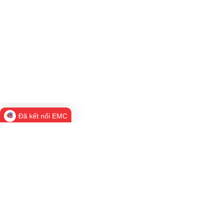
dân Phường Trần Hưng Đạo
Địa chỉ: Phường Trần Hưng Đạo, thành phố Hải
Phòng
Điện thoại: Đang cập nhật
Email:
Đang cập nhật
Quy chế vận hành và khai thác Cổng Thông tin điện tử
phường Trần Hưng Đạo
Đã kết nối EMC
hường Trần Hưng Đạo triển khai mô hình “ Trung Tâm
hục vụ hành chính công lưu động “ tại cơ sở Tổ...