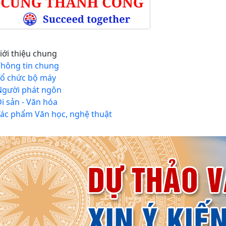
iới thiệu chung
Thông tin chung
Tổ chức bộ máy
Người phát ngôn
i sản - Văn hóa
Tác phẩm Văn học, nghệ thuật