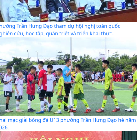
hường Trần Hưng Đạo tham dự hội nghị toàn quốc
ghiên cứu, học tập, quán triệt và triển khai thực...
hai mạc giải bóng đá U13 phường Trần Hưng Đạo hè năm
026.