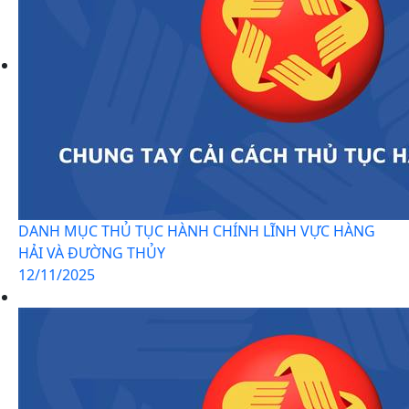
DANH MỤC THỦ TỤC HÀNH CHÍNH LĨNH VỰC HÀNG
HẢI VÀ ĐƯỜNG THỦY
12/11/2025