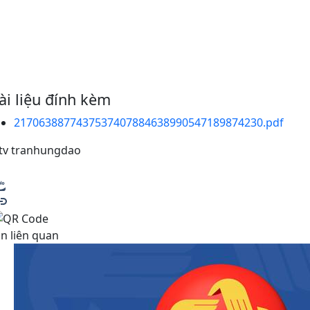
ài liệu đính kèm
2170638877437537407884638990547189874230.pdf
tv tranhungdao
in liên quan